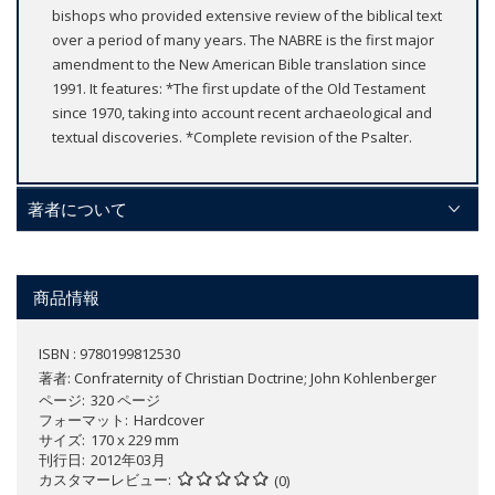
bishops who provided extensive review of the biblical text
over a period of many years. The NABRE is the first major
amendment to the New American Bible translation since
1991. It features: *The first update of the Old Testament
since 1970, taking into account recent archaeological and
textual discoveries. *Complete revision of the Psalter.
著者について
商品情報
ISBN : 9780199812530
著者:
Confraternity of Christian Doctrine; John Kohlenberger
ページ
320 ページ
フォーマット
Hardcover
サイズ
170 x 229 mm
刊行日
2012年03月
カスタマーレビュー
(0)