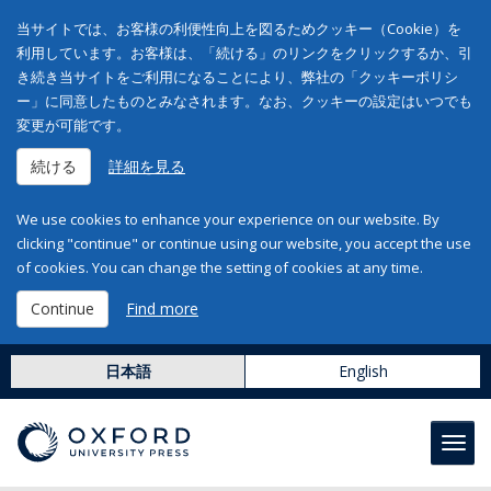
当サイトでは、お客様の利便性向上を図るためクッキー（Cookie）を
利用しています。お客様は、「続ける」のリンクをクリックするか、引
き続き当サイトをご利用になることにより、弊社の「クッキーポリシ
ー」に同意したものとみなされます。なお、クッキーの設定はいつでも
変更が可能です。
続ける
詳細を見る
We use cookies to enhance your experience on our website. By
clicking "continue" or continue using our website, you accept the use
of cookies. You can change the setting of cookies at any time.
Continue
Find more
日本語
English
Toggl
navig