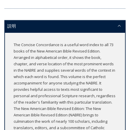
説明
The Concise Concordance is a useful word index to all 73
books of the New American Bible Revised Edition.
Arranged in alphabetical order, it shows the book,
chapter, and verse location of the most prominent words
in the NABRE and supplies several words of the context in
which each word is found. This volume is the perfect
accompaniment for anyone studying the NABRE. It
provides helpful access to texts most significant to
personal and professional Scripture research, regardless
of the reader's familiarity with this particular translation.
The New American Bible Revised Edition: The New
American Bible Revised Edition (NABRE) brings to
culmination the work of nearly 100 scholars, including
translators, editors, and a subcommittee of Catholic