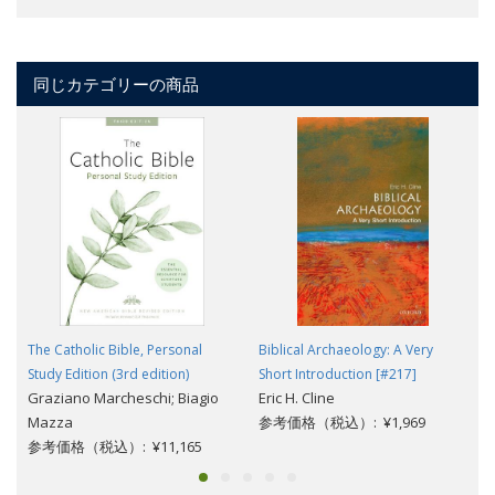
同じカテゴリーの商品
The Catholic Bible, Personal
Biblical Archaeology: A Very
Study Edition (3rd edition)
Short Introduction [#217]
Graziano Marcheschi; Biagio
Eric H. Cline
Mazza
参考価格（税込）: ¥1,969
参考価格（税込）: ¥11,165