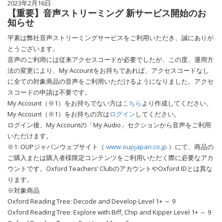
2023年2月16日
【重要】音声ストリーミング 新サービス開始のお
知らせ
平素は弊社音声ストリーミングサービスをご利用いただき、誠にありが
とうございます。
音声のご利用には従来アクセスコードが必要でしたが、この度、運用方
法の変更により、My Accountをお持ちであれば、アクセスコードなし
に全ての対象商品の音声をご利用いただけるようになりました。アクセ
スコードの申請は不要です。
My Account（※1）をお持ちでない方は
こちら
より作成してください。
My Account（※1）をお持ちの方は
ログイン
してください。
ログイン後、My Accountの「My Audio」セクションから音声をご利用
いただけます。
※1: OUPジャパンウェブサイト（
www.oupjapan.co.jp
）にて、商品の
ご購入または購入者様限定コンテンツをご利用いただく際に必要なアカ
ウントです。Oxford Teachers’ ClubのアカウントやOxford IDとは異な
ります。
※対象商品
Oxford Reading Tree: Decode and Develop Level 1+ ～ 9
Oxford Reading Tree: Explore with Biff, Chip and Kipper Level 1+ ～ 9