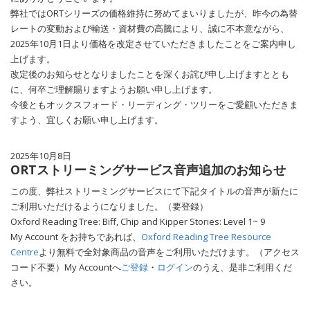
弊社ではORTシリーズの価格維持に努めてまいりましたが、昨今の為替
レートの変動および輸送・資材費の高騰により、誠に不本意ながら、
2025年10月1日より価格を改定させていただきましたことをご案内申し
上げます。
改定後のお知らせとなりましたことを深くお詫び申し上げますととも
に、何卒ご理解賜りますようお願い申し上げます。
今後ともオックスフォード・リーディング・ツリーをご愛顧いただきま
すよう、宜しくお願い申し上げます。
2025年10月8日
ORTストリーミングサービス音声追加のお知らせ
この度、弊社ストリーミングサービスにて下記タイトルの音声が新たに
ご利用いただけるようになりました。（要登録）
Oxford Reading Tree: Biff, Chip and Kipper Stories: Level 1~ 9
My Account をお持ちであれば、
Oxford Reading Tree Resource
Centre
より無料で全対象商品の音声をご利用いただけます。（アクセス
コード不要）My Accountへ
ご登録
・
ログイン
のうえ、是非ご利用くだ
さい。