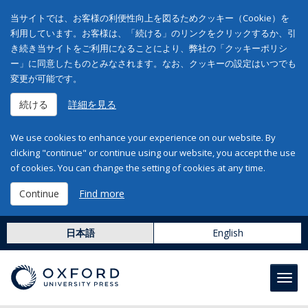
当サイトでは、お客様の利便性向上を図るためクッキー（Cookie）を
利用しています。お客様は、「続ける」のリンクをクリックするか、引
き続き当サイトをご利用になることにより、弊社の「クッキーポリシ
ー」に同意したものとみなされます。なお、クッキーの設定はいつでも
変更が可能です。
続ける
詳細を見る
We use cookies to enhance your experience on our website. By
clicking "continue" or continue using our website, you accept the use
of cookies. You can change the setting of cookies at any time.
Continue
Find more
日本語
English
Toggl
navig