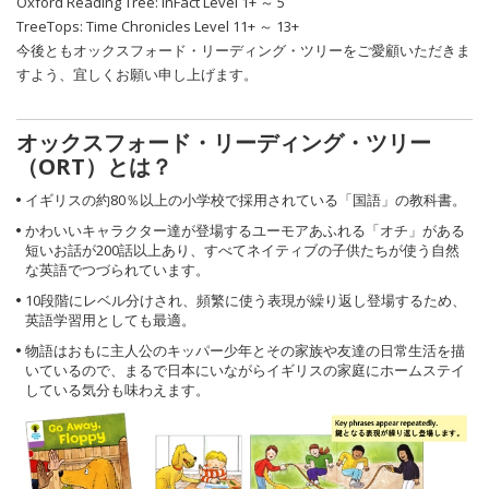
Oxford Reading Tree: inFact Level 1+ ～ 5
TreeTops: Time Chronicles Level 11+ ～ 13+
今後ともオックスフォード・リーディング・ツリーをご愛顧いただきま
すよう、宜しくお願い申し上げます。
オックスフォード・リーディング・ツリー
（ORT）とは？
イギリスの約80％以上の小学校で採用されている「国語」の教科書。
かわいいキャラクター達が登場するユーモアあふれる「オチ」がある
短いお話が200話以上あり、すべてネイティブの子供たちが使う自然
な英語でつづられています。
10段階にレベル分けされ、頻繁に使う表現が繰り返し登場するため、
英語学習用としても最適。
物語はおもに主人公のキッパー少年とその家族や友達の日常生活を描
いているので、まるで日本にいながらイギリスの家庭にホームステイ
している気分も味わえます。