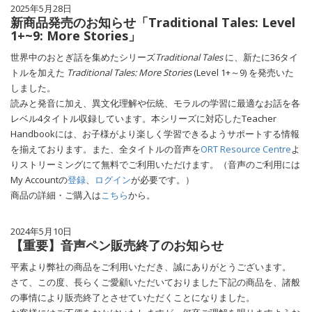
2025年5月28日
新商品発売のお知らせ「Traditional Tales: Level
1+~9: More Stories」
世界中のおとぎ話を集めたシリーズ
Traditional Tales
に、新たに36タイ
トルを加えた
Traditional Tales: More Stories
(Level 1+～9) を発売いた
しました。
読みと発音に加え、異文化理解や伝統、モラルの学習に最適なお話を各
レベル4タイトル収録しています。本シリーズに対応したTeacher
Handbookには、お子様がより楽しく学習できるようサポートする情報
を揃えております。また、全タイトルの音声を
ORT Resource Centre
よ
りストリーミングにて無料でご利用いただけます。（音声のご利用には
My Accountの
登録
、
ログイン
が必要です。）
商品の詳細・ご購入は
こちら
から。
2024年5月10日
【重要】音声ペン販売終了のお知らせ
平素より弊社の商品をご利用いただき、誠にありがとうございます。
さて、この度、長らくご愛顧いただいておりました下記の商品を、諸般
の事情により販売終了とさせていただくことになりました。