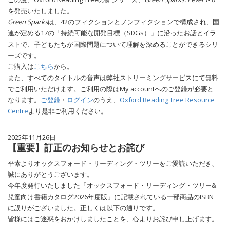
を発売いたしました。
Green Sparks
は、42のフィクションとノンフィクションで構成され、国
連が定める17の「持続可能な開発目標（SDGs）」に沿ったお話とイラ
ストで、子どもたちが国際問題について理解を深めることができるシリ
ーズです。
ご購入は
こちら
から。
また、すべてのタイトルの音声は弊社ストリーミングサービスにて無料
でご利用いただけます。ご利用の際はMy accountへのご登録が必要と
なります。
ご登録
・
ログイン
のうえ、
Oxford Reading Tree Resource
Centre
より是非ご利用ください。
2025年11月26日
【重要】訂正のお知らせとお詫び
平素よりオックスフォード・リーディング・ツリーをご愛読いただき、
誠にありがとうございます。
今年度発行いたしました「オックスフォード・リーディング・ツリー&
児童向け書籍カタログ2026年度版」に記載されている一部商品のISBN
に誤りがございました。正しくは以下の通りです。
皆様にはご迷惑をおかけしましたことを、心よりお詫び申し上げます。