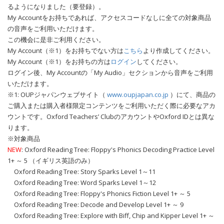
るようになりました（要登録）。
My Accountをお持ちであれば、アクセスコードなしに全ての対象商品
の音声をご利用いただけます。
この機会に是非ご利用ください。
My Account（※1）をお持ちでない方は
こちら
より作成してください。
My Account（※1）をお持ちの方は
ログイン
してください。
ログイン後、My Accountの「My Audio」セクションから音声をご利用
いただけます。
※1: OUPジャパンウェブサイト（
www.oupjapan.co.jp
）にて、商品の
ご購入または購入者様限定コンテンツをご利用いただく際に必要なアカ
ウントです。Oxford Teachers’ ClubのアカウントやOxford IDとは異な
ります。
※対象商品
NEW
: Oxford Reading Tree: Floppy's Phonics Decoding Practice Level
1+ ～ 5 （イギリス英語のみ）
Oxford Reading Tree: Story Sparks Level 1～11
Oxford Reading Tree: Word Sparks Level 1～12
Oxford Reading Tree: Floppy's Phonics Fiction Level 1+ ～ 5
Oxford Reading Tree: Decode and Develop Level 1+ ～ 9
Oxford Reading Tree: Explore with Biff, Chip and Kipper Level 1+ ～