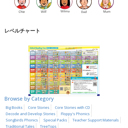
レベルチャート
Browse by Category
Big Books
Core Stories
Core Stories with CD
Decode and Develop Stories
Floppy's Phonics
Songbirds Phonics
Special Packs
Teacher Support Materials
Traditional Tales
TreeTops