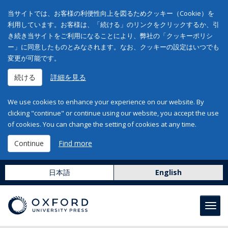
当サイトでは、お客様の利便性向上を図るためクッキー（Cookie）を
利用しています。お客様は、「続ける」のリンクをクリックするか、引
き続き当サイトをご利用になることにより、弊社の「クッキーポリシ
ー」に同意したものとみなされます。なお、クッキーの設定はいつでも
変更が可能です。
続ける
詳細を見る
We use cookies to enhance your experience on our website. By
clicking "continue" or continue using our website, you accept the use
of cookies. You can change the setting of cookies at any time.
Continue
Find more
日本語
English
Toggl
navig