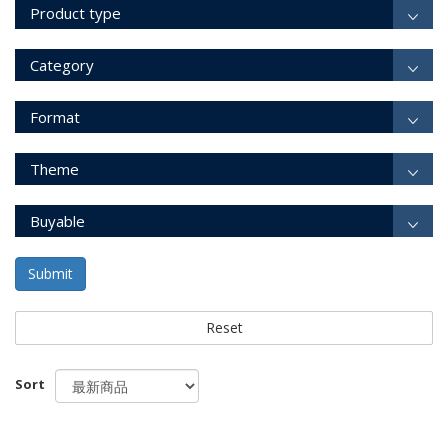
Product type
Category
Format
Theme
Buyable
Submit
Reset
Sort