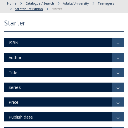
Home
Catalogue / Search
Adults/University
Teenagers
Stretch 1st Edition
Starter
Starter
ISBN
Author
Title
Series
Price
Publish date