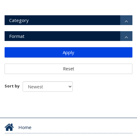
Category
Format
Apply
Reset
Sort by
Home