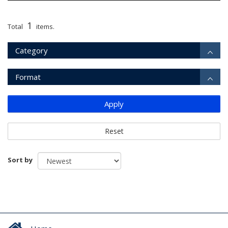
1
Total
items.
Category
Format
Apply
Reset
Sort by