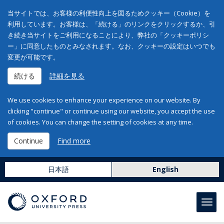
当サイトでは、お客様の利便性向上を図るためクッキー（Cookie）を
利用しています。お客様は、「続ける」のリンクをクリックするか、引
き続き当サイトをご利用になることにより、弊社の「クッキーポリシ
ー」に同意したものとみなされます。なお、クッキーの設定はいつでも
変更が可能です。
続ける
詳細を見る
We use cookies to enhance your experience on our website. By
clicking "continue" or continue using our website, you accept the use
of cookies. You can change the setting of cookies at any time.
Continue
Find more
日本語
English
Toggl
navig