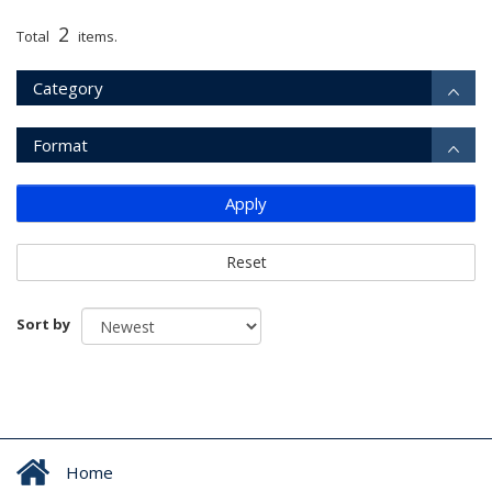
2
Total
items.
Category
Format
Apply
Reset
Sort by
Home