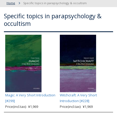
Home
Specific topics in parapsychology & occultism
Specific topics in parapsychology &
occultism
Magic: A Very Short Introduction
Witchcraft: A Very Short
[#299]
Introduction [#228]
Price(incl.tax): ¥1,969
Price(incl.tax): ¥1,969