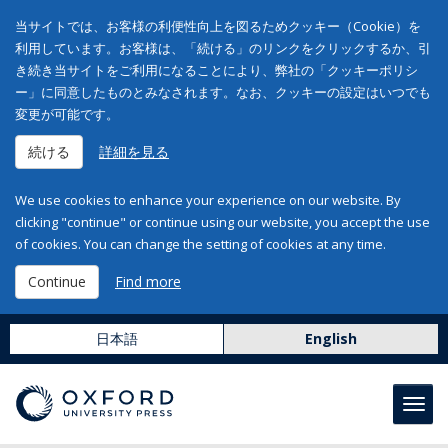
当サイトでは、お客様の利便性向上を図るためクッキー（Cookie）を
利用しています。お客様は、「続ける」のリンクをクリックするか、引
き続き当サイトをご利用になることにより、弊社の「クッキーポリシ
ー」に同意したものとみなされます。なお、クッキーの設定はいつでも
変更が可能です。
続ける
詳細を見る
We use cookies to enhance your experience on our website. By
clicking "continue" or continue using our website, you accept the use
of cookies. You can change the setting of cookies at any time.
Continue
Find more
日本語
English
Toggl
navig