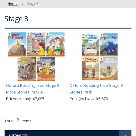
Home
Stage 8
Stage 8
Oxford Reading Tree Stage 8
Oxford Reading Tree Stage 8
More Stories Pack A
Stories Pack
Price(incl.tax): ¥7,095
Price(incl.tax): ¥5,676
2
Total
items.
Category