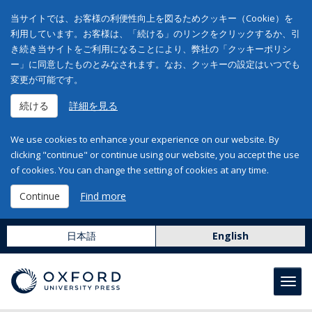
当サイトでは、お客様の利便性向上を図るためクッキー（Cookie）を
利用しています。お客様は、「続ける」のリンクをクリックするか、引
き続き当サイトをご利用になることにより、弊社の「クッキーポリシ
ー」に同意したものとみなされます。なお、クッキーの設定はいつでも
変更が可能です。
続ける
詳細を見る
We use cookies to enhance your experience on our website. By
clicking "continue" or continue using our website, you accept the use
of cookies. You can change the setting of cookies at any time.
Continue
Find more
日本語
English
Toggl
navig