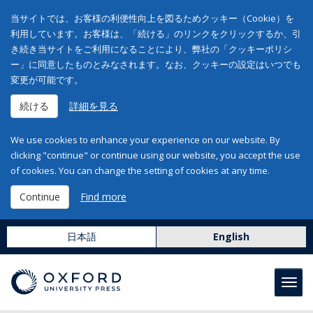
当サイトでは、お客様の利便性向上を図るためクッキー（Cookie）を
利用しています。お客様は、「続ける」のリンクをクリックするか、引
き続き当サイトをご利用になることにより、弊社の「クッキーポリシ
ー」に同意したものとみなされます。なお、クッキーの設定はいつでも
変更が可能です。
続ける
詳細を見る
We use cookies to enhance your experience on our website. By
clicking "continue" or continue using our website, you accept the use
of cookies. You can change the setting of cookies at any time.
Continue
Find more
日本語
English
Toggl
navig