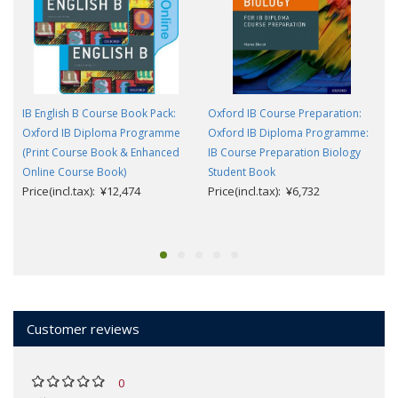
IB English B Course Book Pack:
Oxford IB Course Preparation:
Oxford IB Diploma Programme
Oxford IB Diploma Programme:
(Print Course Book & Enhanced
IB Course Preparation Biology
Online Course Book)
Student Book
Price(incl.tax): ¥12,474
Price(incl.tax): ¥6,732
Customer reviews
0