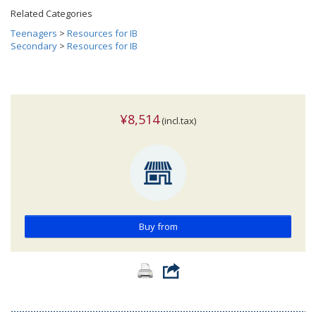
Related Categories
Teenagers
>
Resources for IB
Secondary
>
Resources for IB
¥8,514
(incl.tax)
Buy from