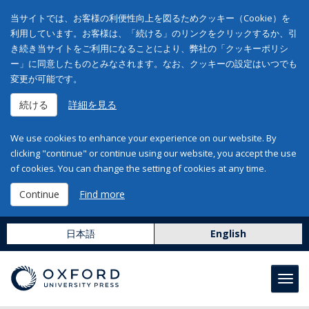
当サイトでは、お客様の利便性向上を図るためクッキー（Cookie）を
利用しています。お客様は、「続ける」のリンクをクリックするか、引
き続き当サイトをご利用になることにより、弊社の「クッキーポリシ
ー」に同意したものとみなされます。なお、クッキーの設定はいつでも
変更が可能です。
続ける
詳細を見る
We use cookies to enhance your experience on our website. By
clicking "continue" or continue using our website, you accept the use
of cookies. You can change the setting of cookies at any time.
Continue
Find more
日本語
English
Toggl
navig