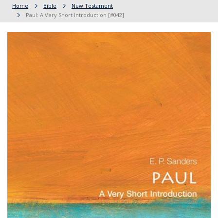
Home
Bible
New Testament
Paul: A Very Short Introduction [#042]