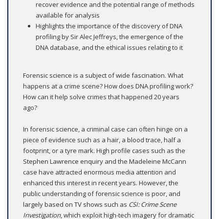
recover evidence and the potential range of methods
available for analysis
Highlights the importance of the discovery of DNA
profiling by Sir Alec Jeffreys, the emergence of the
DNA database, and the ethical issues relating to it
Forensic science is a subject of wide fascination. What
happens at a crime scene? How does DNA profiling work?
How can it help solve crimes that happened 20 years
ago?
In forensic science, a criminal case can often hinge on a
piece of evidence such as a hair, a blood trace, half a
footprint, or a tyre mark. High profile cases such as the
Stephen Lawrence enquiry and the Madeleine McCann
case have attracted enormous media attention and
enhanced this interest in recent years. However, the
public understanding of forensic science is poor, and
largely based on TV shows such as
CSI: Crime Scene
Investigation
, which exploit high-tech imagery for dramatic