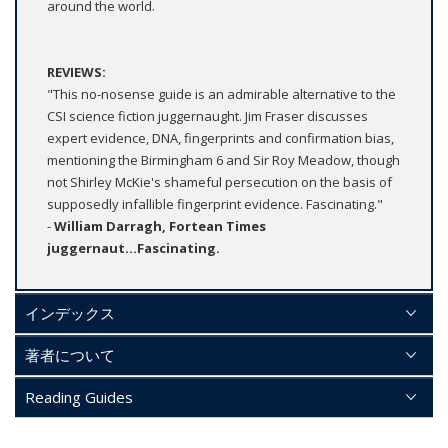
around the world.
REVIEWS:
"This no-nosense guide is an admirable alternative to the
CSI science fiction juggernaught. Jim Fraser discusses
expert evidence, DNA, fingerprints and confirmation bias,
mentioning the Birmingham 6 and Sir Roy Meadow, though
not Shirley McKie's shameful persecution on the basis of
supposedly infallible fingerprint evidence. Fascinating."
-
William Darragh, Fortean Times
juggernaut...Fascinating.
インデックス
著者について
Reading Guides