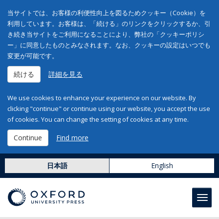
当サイトでは、お客様の利便性向上を図るためクッキー（Cookie）を
利用しています。お客様は、「続ける」のリンクをクリックするか、引
き続き当サイトをご利用になることにより、弊社の「クッキーポリシ
ー」に同意したものとみなされます。なお、クッキーの設定はいつでも
変更が可能です。
続ける
詳細を見る
We use cookies to enhance your experience on our website. By
clicking "continue" or continue using our website, you accept the use
of cookies. You can change the setting of cookies at any time.
Continue
Find more
日本語
English
Toggl
navig