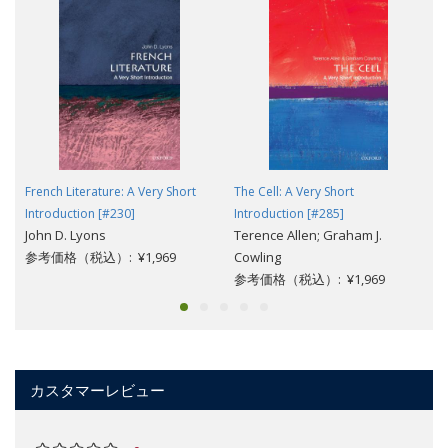
French Literature: A Very Short
The Cell: A Very Short
Introduction [#230]
Introduction [#285]
John D. Lyons
Terence Allen; Graham J.
参考価格（税込）: ¥1,969
Cowling
参考価格（税込）: ¥1,969
カスタマーレビュー