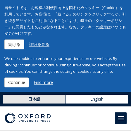
当サイトでは、お客様の利便性向上を図るためクッキー（Cookie）を
利用しています。お客様は、「続ける」のリンクをクリックするか、引
き続き当サイトをご利用になることにより、弊社の「クッキーポリシ
ー」に同意したものとみなされます。なお、クッキーの設定はいつでも
変更が可能です。
続ける
詳細を見る
We use cookies to enhance your experience on our website. By
clicking "continue" or continue using our website, you accept the use
of cookies. You can change the setting of cookies at any time.
Continue
Find more
日本語
English
Toggl
navig