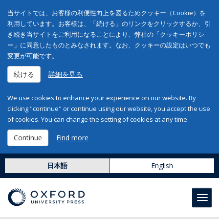
当サイトでは、お客様の利便性向上を図るためクッキー（Cookie）を
利用しています。お客様は、「続ける」のリンクをクリックするか、引
き続き当サイトをご利用になることにより、弊社の「クッキーポリシ
ー」に同意したものとみなされます。なお、クッキーの設定はいつでも
変更が可能です。
続ける
詳細を見る
We use cookies to enhance your experience on our website. By
clicking "continue" or continue using our website, you accept the use
of cookies. You can change the setting of cookies at any time.
Continue
Find more
日本語
English
Toggl
navig