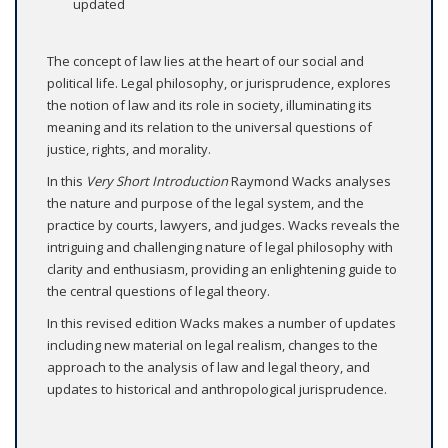
updated
The concept of law lies at the heart of our social and
political life. Legal philosophy, or jurisprudence, explores
the notion of law and its role in society, illuminating its
meaning and its relation to the universal questions of
justice, rights, and morality.
In this
Very Short Introduction
Raymond Wacks analyses
the nature and purpose of the legal system, and the
practice by courts, lawyers, and judges. Wacks reveals the
intriguing and challenging nature of legal philosophy with
clarity and enthusiasm, providing an enlightening guide to
the central questions of legal theory.
In this revised edition Wacks makes a number of updates
including new material on legal realism, changes to the
approach to the analysis of law and legal theory, and
updates to historical and anthropological jurisprudence.