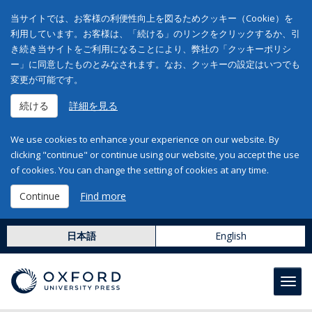
当サイトでは、お客様の利便性向上を図るためクッキー（Cookie）を
利用しています。お客様は、「続ける」のリンクをクリックするか、引
き続き当サイトをご利用になることにより、弊社の「クッキーポリシ
ー」に同意したものとみなされます。なお、クッキーの設定はいつでも
変更が可能です。
続ける
詳細を見る
We use cookies to enhance your experience on our website. By
clicking "continue" or continue using our website, you accept the use
of cookies. You can change the setting of cookies at any time.
Continue
Find more
日本語
English
Toggl
navig