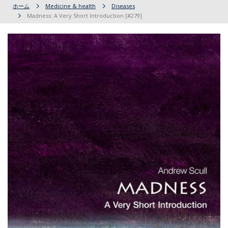
ホーム
Medicine & health
Diseases
Madness: A Very Short Introduction [#279]