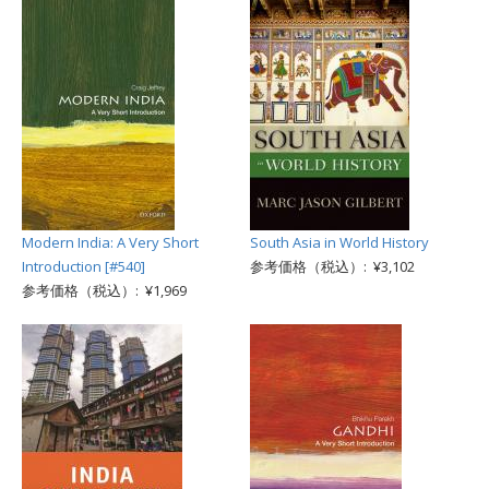
Modern India: A Very Short
South Asia in World History
Introduction [#540]
参考価格（税込）: ¥3,102
参考価格（税込）: ¥1,969