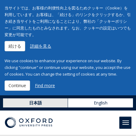
当サイトでは、お客様の利便性向上を図るためクッキー（Cookie）を
利用しています。お客様は、「続ける」のリンクをクリックするか、引
き続き当サイトをご利用になることにより、弊社の「クッキーポリシ
ー」に同意したものとみなされます。なお、クッキーの設定はいつでも
変更が可能です。
続ける
詳細を見る
We use cookies to enhance your experience on our website. By
clicking "continue" or continue using our website, you accept the use
of cookies. You can change the setting of cookies at any time.
Continue
Find more
日本語
English
Toggl
navig