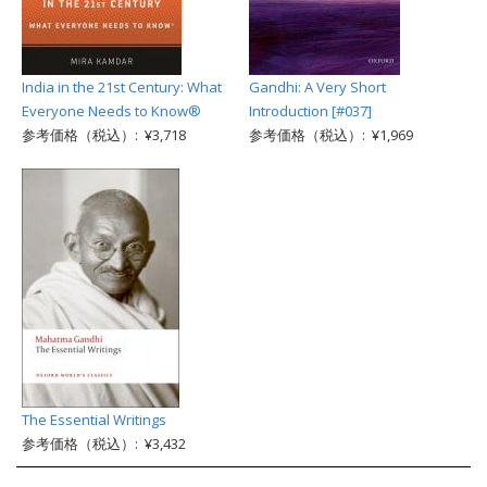
India in the 21st Century: What
Gandhi: A Very Short
Everyone Needs to Know®
Introduction [#037]
参考価格（税込）: ¥3,718
参考価格（税込）: ¥1,969
The Essential Writings
参考価格（税込）: ¥3,432