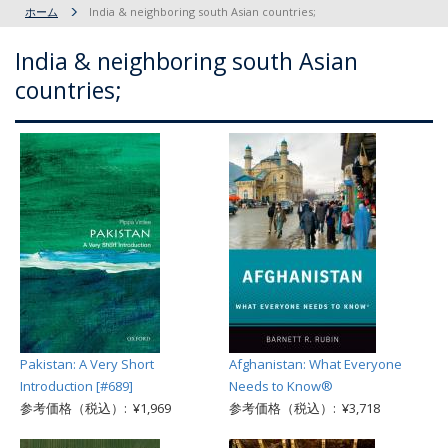
ホーム
India & neighboring south Asian countries;
India & neighboring south Asian
countries;
Pakistan: A Very Short
Afghanistan: What Everyone
Introduction [#689]
Needs to Know®
参考価格（税込）: ¥1,969
参考価格（税込）: ¥3,718