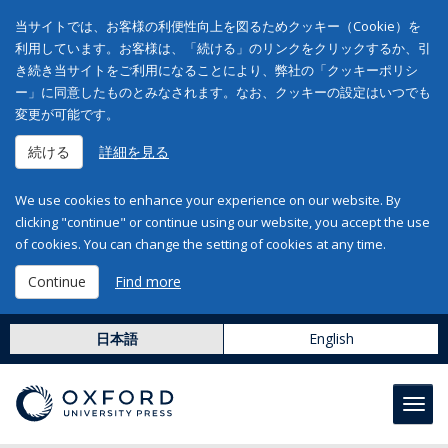
当サイトでは、お客様の利便性向上を図るためクッキー（Cookie）を
利用しています。お客様は、「続ける」のリンクをクリックするか、引
き続き当サイトをご利用になることにより、弊社の「クッキーポリシ
ー」に同意したものとみなされます。なお、クッキーの設定はいつでも
変更が可能です。
続ける
詳細を見る
We use cookies to enhance your experience on our website. By
clicking "continue" or continue using our website, you accept the use
of cookies. You can change the setting of cookies at any time.
Continue
Find more
日本語
English
Toggl
navig