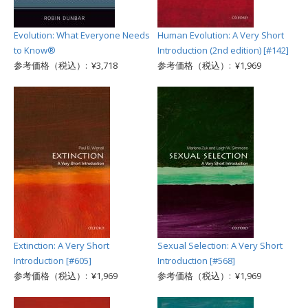
Evolution: What Everyone Needs
Human Evolution: A Very Short
to Know®
Introduction (2nd edition) [#142]
参考価格（税込）: ¥3,718
参考価格（税込）: ¥1,969
Extinction: A Very Short
Sexual Selection: A Very Short
Introduction [#605]
Introduction [#568]
参考価格（税込）: ¥1,969
参考価格（税込）: ¥1,969