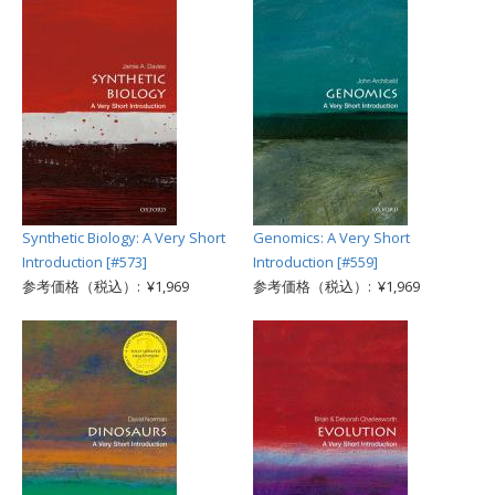
Synthetic Biology: A Very Short
Genomics: A Very Short
Introduction [#573]
Introduction [#559]
参考価格（税込）: ¥1,969
参考価格（税込）: ¥1,969