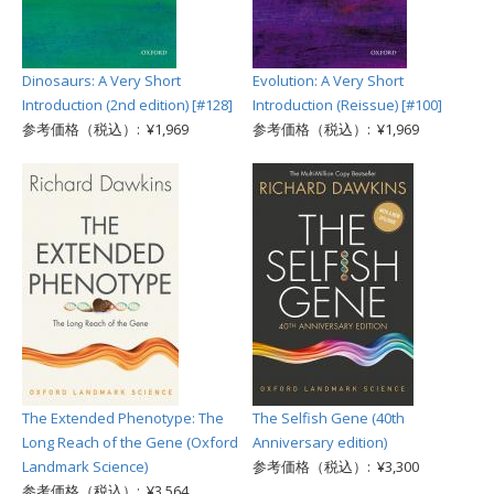
Dinosaurs: A Very Short
Evolution: A Very Short
Introduction (2nd edition) [#128]
Introduction (Reissue) [#100]
参考価格（税込）: ¥1,969
参考価格（税込）: ¥1,969
The Extended Phenotype: The
The Selfish Gene (40th
Long Reach of the Gene (Oxford
Anniversary edition)
Landmark Science)
参考価格（税込）: ¥3,300
参考価格（税込）: ¥3,564