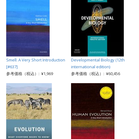
Smell: A Very Short Introduction
Developmental Biology (12th
[#637]
international edition)
参考価格（税込）: ¥1,969
参考価格（税込）: ¥60,456