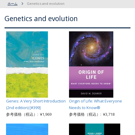
ホーム
Genetics and evolution
Genetics and evolution
Genes: A Very Short Introduction
Origin of Life: What Everyone
(2nd edition) [#399]
Needs to Know®
参考価格（税込）: ¥1,969
参考価格（税込）: ¥3,718