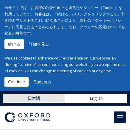
当サイトでは、お客様の利便性向上を図るためクッキー（Cookie）を
利用しています。お客様は、「続ける」のリンクをクリックするか、引
き続き当サイトをご利用になることにより、弊社の「クッキーポリシ
ー」に同意したものとみなされます。なお、クッキーの設定はいつでも
変更が可能です。
続ける
詳細を見る
We use cookies to enhance your experience on our website. By
clicking "continue" or continue using our website, you accept the use
of cookies. You can change the setting of cookies at any time.
Continue
Find more
日本語
English
Toggl
navig