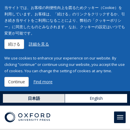
当サイトでは、お客様の利便性向上を図るためクッキー（Cookie）を
利用しています。お客様は、「続ける」のリンクをクリックするか、引
き続き当サイトをご利用になることにより、弊社の「クッキーポリシ
ー」に同意したものとみなされます。なお、クッキーの設定はいつでも
変更が可能です。
続ける
詳細を見る
We use cookies to enhance your experience on our website. By
clicking "continue" or continue using our website, you accept the use
of cookies. You can change the setting of cookies at any time.
Continue
Find more
日本語
English
Toggl
navig