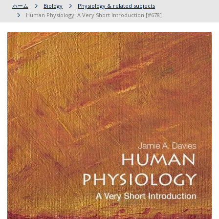
ホーム
Biology
Physiology & related subjects
Human Physiology: A Very Short Introduction [#678]