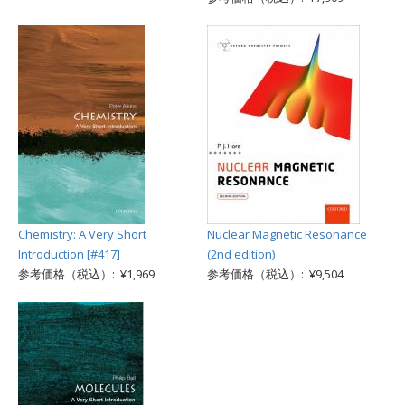
Chemistry: A Very Short
Nuclear Magnetic Resonance
Introduction [#417]
(2nd edition)
参考価格（税込）: ¥1,969
参考価格（税込）: ¥9,504