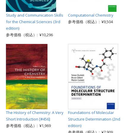
Study and Communication Skills
Computational Chemistry
for the Chemical Sciences (3rd
参考価格（税込）: ¥9,504
edition)
参考価格（税込）: ¥10,296
The History of Chemistry: A Very
Foundations of Molecular
Short Introduction [#456]
Structure Determination (2nd
参考価格（税込）: ¥1,969
edition)
参考価格（税込）: ¥7,909