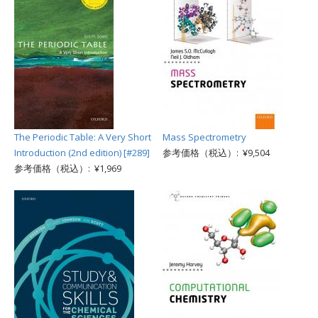
The Periodic Table: A Very Short
Mass Spectrometry
Introduction (2nd edition) [#289]
参考価格（税込）: ¥9,504
参考価格（税込）: ¥1,969