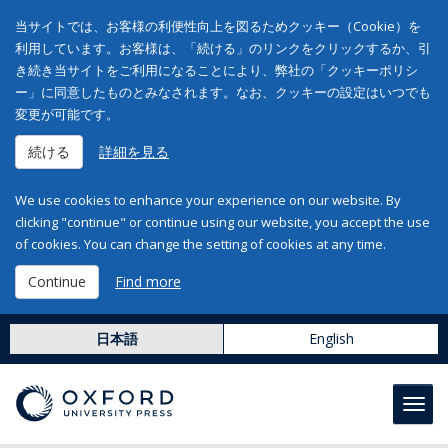
当サイトでは、お客様の利便性向上を図るためクッキー（Cookie）を
利用しています。お客様は、「続ける」のリンクをクリックするか、引
き続き当サイトをご利用になることにより、弊社の「クッキーポリシ
ー」に同意したものとみなされます。なお、クッキーの設定はいつでも
変更が可能です。
続ける
詳細を見る
We use cookies to enhance your experience on our website. By
clicking "continue" or continue using our website, you accept the use
of cookies. You can change the setting of cookies at any time.
Continue
Find more
日本語
English
Toggl
navig