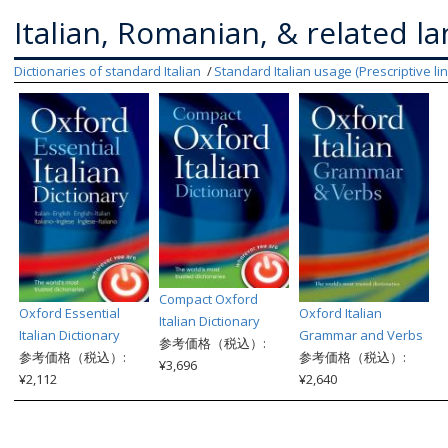
Italian, Romanian, & related l
Dictionaries of standard Italian
Standard Italian usage (Prescriptive lin
Compact Oxford
Oxford Essential
Oxford Italian
Italian Dictionary
Italian Dictionary
Grammar and Verbs
参考価格（税込）:
参考価格（税込）:
参考価格（税込）:
¥3,696
¥2,112
¥2,640