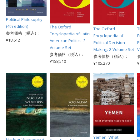
Political Philosophy
(4th edition)
The Oxford
The Oxford
T
参考価格（税込）:
Encyclopedia of Latin
Encyclopedia of
E
¥18,612
American Politics: 3-
Political Decision
P
Volume Set
Making: 2-Volume Set
V
参考価格（税込）:
参考価格（税込）:
¥158,510
¥105,270
¥
Yemen: What
Nuclear Weapons: A