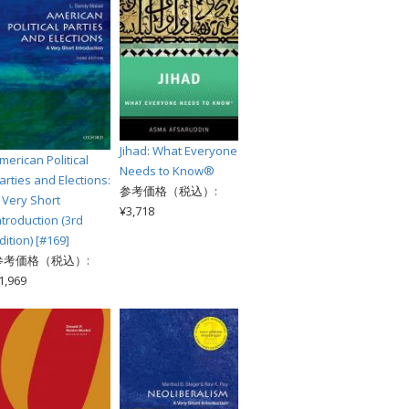
Jihad: What Everyone
merican Political
Needs to Know®
arties and Elections:
参考価格（税込）:
 Very Short
¥3,718
ntroduction (3rd
dition) [#169]
参考価格（税込）:
1,969