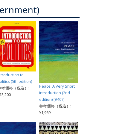
索
overnment)
ntroduction to
olitics (5th edition)
Peace: A Very Short
参考価格（税込）:
Introduction (2nd
13,200
edition) [#407]
参考価格（税込）:
¥1,969