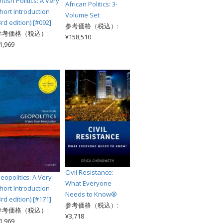
ritish Politics: A Very
African Politics: 3-
hort Introduction
Volume Set
3rd edition) [#092]
参考価格（税込）:
参考価格（税込）:
¥158,510
1,969
Civil Resistance:
eopolitics: A Very
What Everyone
hort Introduction
Needs to Know®
3rd edition) [#171]
参考価格（税込）:
参考価格（税込）:
¥3,718
1,969