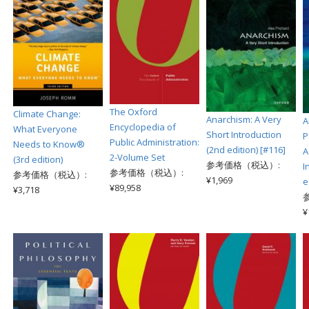
The Oxford
Climate Change:
Anarchism: A Very
A
Encyclopedia of
What Everyone
Short Introduction
P
Public Administration:
Needs to Know®
(2nd edition) [#116]
A
2-Volume Set
(3rd edition)
参考価格（税込）:
I
参考価格（税込）:
参考価格（税込）:
¥1,969
e
¥89,958
¥3,718
¥