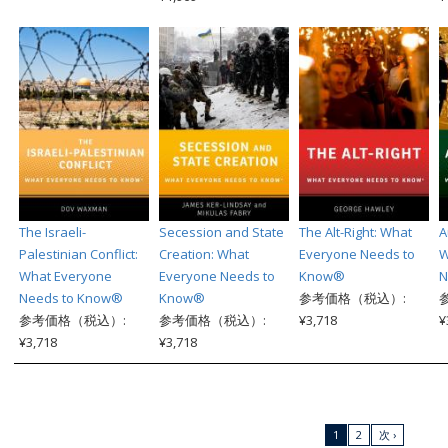
The Israeli-
Secession and State
The Alt-Right: What
A
Palestinian Conflict:
Creation: What
Everyone Needs to
W
What Everyone
Everyone Needs to
Know®
N
Needs to Know®
Know®
参考価格（税込）:
参考価格（税込）:
参考価格（税込）:
¥3,718
¥
¥3,718
¥3,718
1
2
次 ›