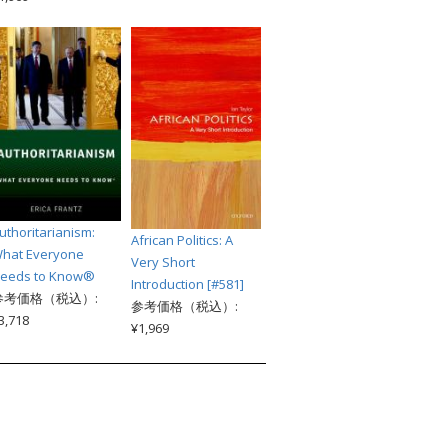
uthoritarianism:
African Politics: A
hat Everyone
Very Short
eeds to Know®
Introduction [#581]
参考価格（税込）:
参考価格（税込）:
3,718
¥1,969