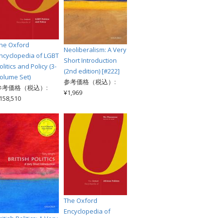
he Oxford
Neoliberalism: A Very
ncyclopedia of LGBT
Short Introduction
olitics and Policy (3-
(2nd edition) [#222]
olume Set)
参考価格（税込）:
参考価格（税込）:
¥1,969
158,510
The Oxford
Encyclopedia of