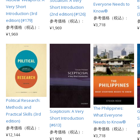
Socialism: A Very
B
Everyone Needs to
Very Short
Short Introduction
S
Know®
Introduction (3rd
(2nd edition) [#126]
(
参考価格（税込）:
edition) [#179]
参考価格（税込）:
¥3,718
参考価格（税込）:
¥1,969
¥
¥1,969
Political Research:
Methods and
The Philippines:
Scepticism: A Very
G
Practical Skills (3rd
What Everyone
Short Introduction
S
edition)
Needs to Know®
[#613]
(
参考価格（税込）:
参考価格（税込）:
参考価格（税込）:
¥12,144
¥3,718
¥1,969
¥