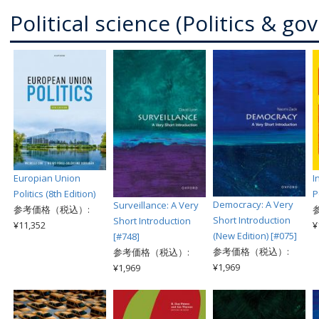
Political science (Politics & g
Europian Union
I
Politics (8th Edition)
P
Democracy: A Very
Surveillance: A Very
参考価格（税込）:
Short Introduction
Short Introduction
¥11,352
¥
(New Edition) [#075]
[#748]
参考価格（税込）:
参考価格（税込）:
¥1,969
¥1,969