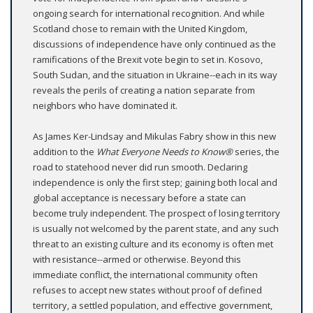
ongoing search for international recognition. And while
Scotland chose to remain with the United Kingdom,
discussions of independence have only continued as the
ramifications of the Brexit vote begin to set in. Kosovo,
South Sudan, and the situation in Ukraine--each in its way
reveals the perils of creating a nation separate from
neighbors who have dominated it.
As James Ker-Lindsay and Mikulas Fabry show in this new
addition to the
What Everyone Needs to Know®
series, the
road to statehood never did run smooth. Declaring
independence is only the first step; gaining both local and
global acceptance is necessary before a state can
become truly independent. The prospect of losing territory
is usually not welcomed by the parent state, and any such
threat to an existing culture and its economy is often met
with resistance--armed or otherwise. Beyond this
immediate conflict, the international community often
refuses to accept new states without proof of defined
territory, a settled population, and effective government,