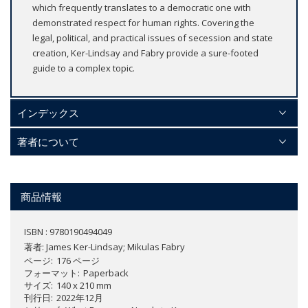
which frequently translates to a democratic one with
demonstrated respect for human rights. Covering the
legal, political, and practical issues of secession and state
creation, Ker-Lindsay and Fabry provide a sure-footed
guide to a complex topic.
インデックス
著者について
商品情報
ISBN : 9780190494049
著者:
James Ker-Lindsay; Mikulas Fabry
ページ
176 ページ
フォーマット
Paperback
サイズ
140 x 210 mm
刊行日
2022年12月