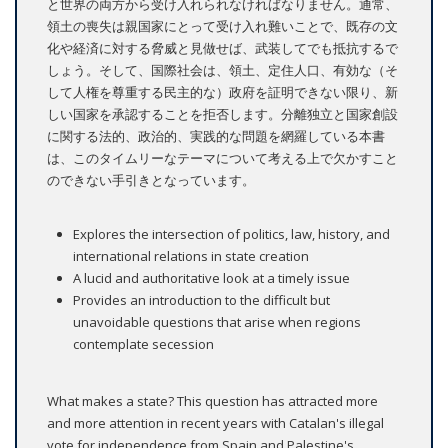
と世界の両方から受け入れられなければなりません。通常、
領土の喪失は親国家にとって受け入れ難いことで、既存の文
化や経済に対する脅威と見做せば、武装してでも抵抗するで
しょう。そして、国際社会は、領土、定住人口、有効な（そ
して人権を尊重する民主的な）政府を証明できない限り、新
しい国家を承認することを拒否します。分離独立と国家創設
に関する法的、政治的、実践的な問題を網羅している本書
は、このタイムリーなテーマについて考える上で欠かすこと
のできない手引きとなっています。
Explores the intersection of politics, law, history, and
international relations in state creation
A lucid and authoritative look at a timely issue
Provides an introduction to the difficult but
unavoidable questions that arise when regions
contemplate secession
What makes a state? This question has attracted more
and more attention in recent years with Catalan's illegal
vote for independence from Spain and Palestine's