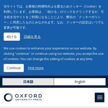
当サイトでは、お客様の利便性向上を図るためクッキー（Cookie）を
利用しています。お客様は、「続ける」のリンクをクリックするか、引
き続き当サイトをご利用になることにより、弊社の「クッキーポリシ
ー」に同意したものとみなされます。なお、クッキーの設定はいつでも
変更が可能です。
続ける
詳細を見る
We use cookies to enhance your experience on our website. By
clicking "continue" or continue using our website, you accept the use
of cookies. You can change the setting of cookies at any time.
Continue
Find more
日本語
English
Toggl
navig