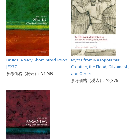
Druids: A Very Short Introduction
Myths from Mesopotamia:
[#232]
Creation, the Flood, Gilgamesh,
参考価格（税込）: ¥1,969
and Others
参考価格（税込）: ¥2,376