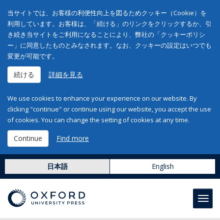
当サイトでは、お客様の利便性向上を図るためクッキー（Cookie）を
利用しています。お客様は、「続ける」のリンクをクリックするか、引
き続き当サイトをご利用になることにより、弊社の「クッキーポリシ
ー」に同意したものとみなされます。なお、クッキーの設定はいつでも
変更が可能です。
続ける
詳細を見る
We use cookies to enhance your experience on our website. By
clicking "continue" or continue using our website, you accept the use
of cookies. You can change the setting of cookies at any time.
Continue
Find more
日本語
English
Toggl
navig