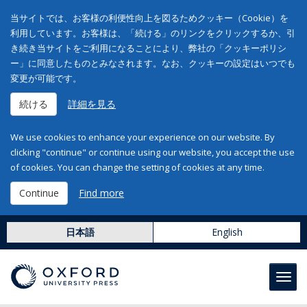
当サイトでは、お客様の利便性向上を図るためクッキー（Cookie）を
利用しています。お客様は、「続ける」のリンクをクリックするか、引
き続き当サイトをご利用になることにより、弊社の「クッキーポリシ
ー」に同意したものとみなされます。なお、クッキーの設定はいつでも
変更が可能です。
続ける
詳細を見る
We use cookies to enhance your experience on our website. By
clicking "continue" or continue using our website, you accept the use
of cookies. You can change the setting of cookies at any time.
Continue
Find more
日本語
English
Toggl
navig