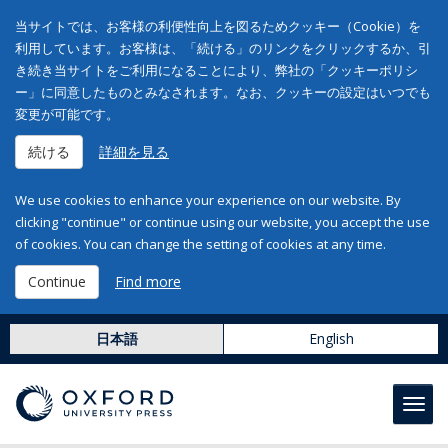
当サイトでは、お客様の利便性向上を図るためクッキー（Cookie）を
利用しています。お客様は、「続ける」のリンクをクリックするか、引
き続き当サイトをご利用になることにより、弊社の「クッキーポリシ
ー」に同意したものとみなされます。なお、クッキーの設定はいつでも
変更が可能です。
続ける
詳細を見る
We use cookies to enhance your experience on our website. By
clicking "continue" or continue using our website, you accept the use
of cookies. You can change the setting of cookies at any time.
Continue
Find more
日本語
English
Toggl
navig