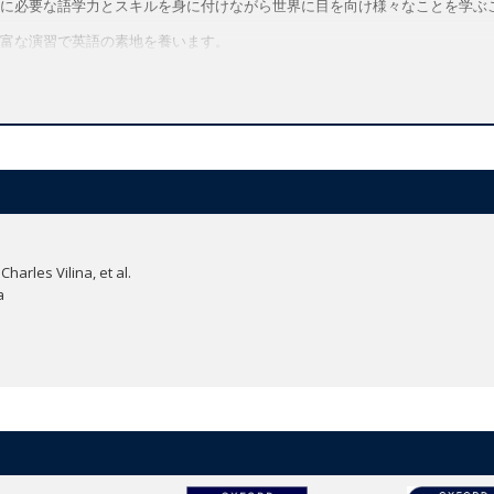
に必要な語学力とスキルを身に付けながら世界に目を向け様々なことを学ぶ
富な演習で英語の素地を養います。
 Cultureのレッスンでは、魅力満載の動画を活用しながら海外の生活について学びます。
ーリーを通してマナーやライフスキルについて学習します。
子供たちが自信を持ってコミュニケーションを図りコラボレーション力を向上で
画やアニメが、生き生きと楽しく記憶に残る語彙・文法学習を実現します。
課題とプロジェクトにはダウンロードして利用できるワークシートを完備。創造
ーバルスキルを育みます。
べるよう、各ユニットにはアニメ形式のお話が掲載されています。お話を通
arles Vilina, et al.
a
」のアクティビティを通して感情への気づきや理解を促し、ウェルビーイング（健全性）
て異文化理解を図りながら世界について学び、地球の一員として必要なグロ
指導や学習に必要なツールが集約されたデジタル教材のハブサイトです。