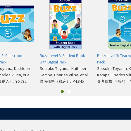
l 3: Classroom
Buzz: Level 3: Student Book
Buzz: Level 3: Teache
Pack
with Digital Pack
Pack
Toyama, Kathleen
Setsuko Toyama, Kathleen
Setsuko Toyama, K
rles Vilina, et al.
Kampa, Charles Vilina, et al.
Kampa, Charles Vilin
込）: ¥6,732
参考価格（税込）: ¥4,345
参考価格（税込）: ¥6