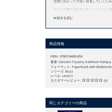
目標に向かって力強く前進していくため
文法と語彙を包括的に学ぶシラバスと豊
各ユニットに用意されているSkills and
続きを読む
ションでは、アニメーション動画のスト
Team Upのアクティビティでは、
特長
カラフルなイラスト、ユニークな動
商品情報
各レッスンの「Team Up」の
力、コラボレーション力などのグロ
ISBN : 9780194865456
意味のある文脈で言葉やテーマを学
著者:
Setsuko Toyama, Kathleen Kampa, Ch
を身に付けます。
フォーマット
Paperback with Multimedi
「Think, Feel, Grow
シリーズ
Buzz
興味を引くようなお話や動画を通し
レベル
Level 3
カスタマーレビュー
Oxford English Hubは
(0)
【コースの特徴】
アメリカ英語
同じカテゴリーの商品
全7レベル（レベル starter～6）
無料サンプルは
こちら
。