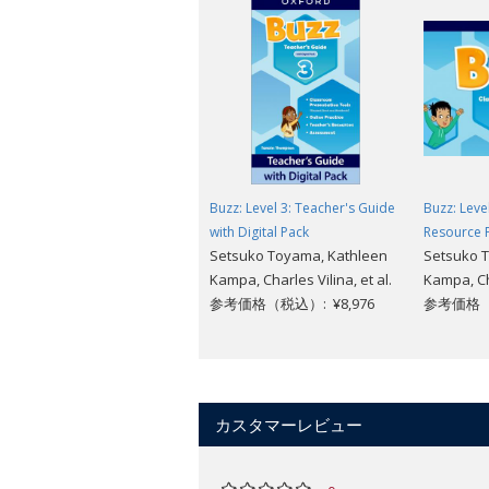
Buzz: Level 3: Teacher's Guide
Buzz: Leve
with Digital Pack
Resource 
Setsuko Toyama, Kathleen
Setsuko 
Kampa, Charles Vilina, et al.
Kampa, Cha
参考価格（税込）: ¥8,976
参考価格（税
カスタマーレビュー