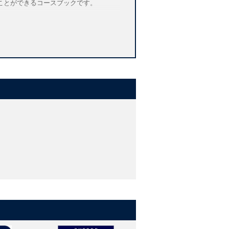
ことができるコースブックです。
Think, Feel and Growのセク
きるよう促します。
力、批判的思考力、コミュニケーション
して生活に必要な決まり事や価値観など
の感性を養います。
ーバルスキルを養います。