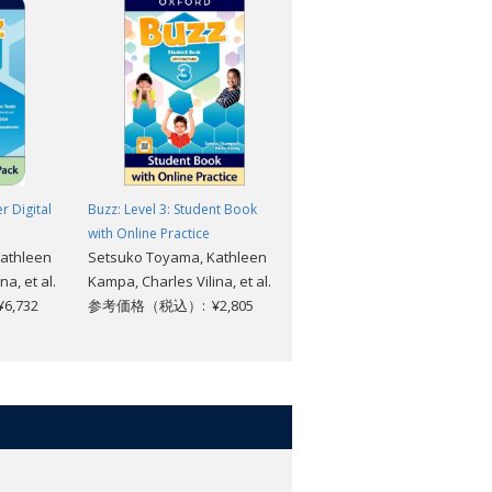
r Digital
Buzz: Level 3: Student Book
Buzz: Level 3: Teacher Digital
with Online Practice
Pack
athleen
Setsuko Toyama, Kathleen
Setsuko Toyama, Kathleen
a, et al.
Kampa, Charles Vilina, et al.
Kampa, Charles Vilina, et al.
,732
参考価格（税込）: ¥2,805
参考価格（税込）: ¥6,732