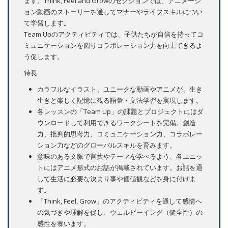
ます。Think, Feel and Growのセクションでは、アニメーシ
ョン動画のストーリーを通してマナーやライフスキルについ
て学習します。
Team Upのアクティビティでは、子供たちが自信を持ってコ
ミュニケーションを図りコラボレーション力を向上できるよ
う促します。
特長
カラフルなイラスト、ユニークな動画やアニメが、生き
生きと楽しく記憶に残る語彙・文法学習を実現します。
各レッスンの「Team Up」の課題とプロジェクトにはダ
ウンロードして利用できるワークシートを完備。創造
力、批判的思考力、コミュニケーション力、コラボレー
ション力などのグローバルスキルを育みます。
意味のある文脈で言葉やテーマを学べるよう、各ユニッ
トにはアニメ形式のお話が掲載されています。お話を通
して生活に必要な決まり事や価値観などを身に付けま
す。
「Think, Feel, Grow」のアクティビティを通して感情へ
の気づきや理解を促し、ウェルビーイング（健全性）の
感性を養います。