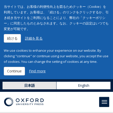
当サイトでは、お客様の利便性向上を図るためクッキー（Cookie）を
利用しています。お客様は、「続ける」のリンクをクリックするか、引
き続き当サイトをご利用になることにより、弊社の「クッキーポリシ
ー」に同意したものとみなされます。なお、クッキーの設定はいつでも
変更が可能です。
続ける
詳細を見る
We use cookies to enhance your experience on our website. By
clicking "continue" or continue using our website, you accept the use
of cookies. You can change the setting of cookies at any time.
Continue
Find more
日本語
English
Toggl
navig