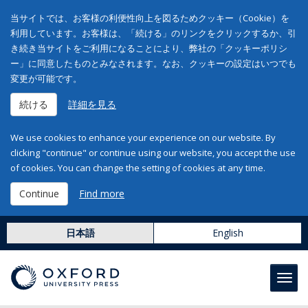
当サイトでは、お客様の利便性向上を図るためクッキー（Cookie）を
利用しています。お客様は、「続ける」のリンクをクリックするか、引
き続き当サイトをご利用になることにより、弊社の「クッキーポリシ
ー」に同意したものとみなされます。なお、クッキーの設定はいつでも
変更が可能です。
続ける
詳細を見る
We use cookies to enhance your experience on our website. By
clicking "continue" or continue using our website, you accept the use
of cookies. You can change the setting of cookies at any time.
Continue
Find more
日本語
English
Toggl
navig