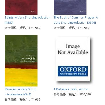
Saints: A Very Short Introduction
The Book of Common Prayer: A
[#580]
Very Short Introduction [#576]
参考価格（税込）: ¥1,969
参考価格（税込）: ¥1,969
Miracles: A Very Short
A Patristic Greek Lexicon
Introduction [#541]
参考価格（税込）: ¥64,020
参考価格（税込）: ¥1,969