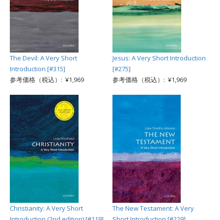
The Devil: A Very Short
Jesus: A Very Short Introduction
Introduction [#315]
[#275]
参考価格（税込）: ¥1,969
参考価格（税込）: ¥1,969
Christianity: A Very Short
The New Testament: A Very
Introduction (2nd edition) [#119]
Short Introduction [#229]