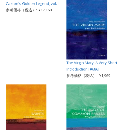
Caxton's Golden Legend, vol. II
参考価格（税込）: ¥17,160
The Virgin Mary: A Very Short
Introduction [#686]
参考価格（税込）: ¥1,969