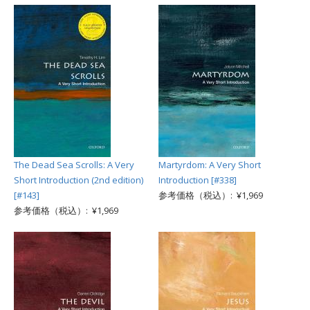
The Dead Sea Scrolls: A Very
Martyrdom: A Very Short
Short Introduction (2nd edition)
Introduction [#338]
[#143]
参考価格（税込）: ¥1,969
参考価格（税込）: ¥1,969