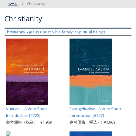
ホーム
Christianity
Christianity
Christianity
Jesus Christ & his family
Spiritual beings
Vatican II: A Very Short
Evangelicalism: A Very Short
Introduction [#725]
Introduction [#707]
参考価格（税込）: ¥1,969
参考価格（税込）: ¥1,969