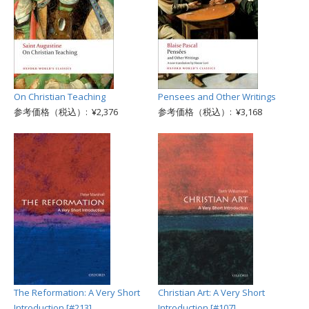
On Christian Teaching
Pensees and Other Writings
参考価格（税込）: ¥2,376
参考価格（税込）: ¥3,168
The Reformation: A Very Short
Christian Art: A Very Short
Introduction [#213]
Introduction [#107]