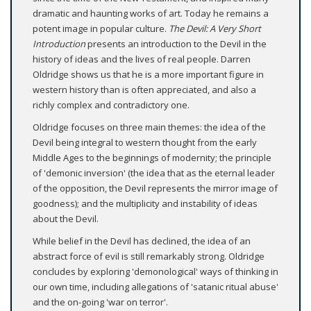
dramatic and haunting works of art. Today he remains a
potent image in popular culture.
The Devil: A Very Short
Introduction
presents an introduction to the Devil in the
history of ideas and the lives of real people. Darren
Oldridge shows us that he is a more important figure in
western history than is often appreciated, and also a
richly complex and contradictory one.
Oldridge focuses on three main themes: the idea of the
Devil being integral to western thought from the early
Middle Ages to the beginnings of modernity; the principle
of 'demonic inversion' (the idea that as the eternal leader
of the opposition, the Devil represents the mirror image of
goodness); and the multiplicity and instability of ideas
about the Devil.
While belief in the Devil has declined, the idea of an
abstract force of evil is still remarkably strong. Oldridge
concludes by exploring 'demonological' ways of thinking in
our own time, including allegations of 'satanic ritual abuse'
and the on-going 'war on terror'.