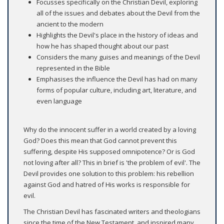
Focusses specifically on the Christian Devil, exploring
all of the issues and debates about the Devil from the
ancient to the modern
Highlights the Devil's place in the history of ideas and
how he has shaped thought about our past
Considers the many guises and meanings of the Devil
represented in the Bible
Emphasises the influence the Devil has had on many
forms of popular culture, including art, literature, and
even language
Why do the innocent suffer in a world created by a loving
God? Does this mean that God cannot prevent this
suffering, despite His supposed omnipotence? Or is God
not loving after all? This in brief is 'the problem of evil'. The
Devil provides one solution to this problem: his rebellion
against God and hatred of His works is responsible for
evil.
The Christian Devil has fascinated writers and theologians
since the time of the New Testament, and inspired many