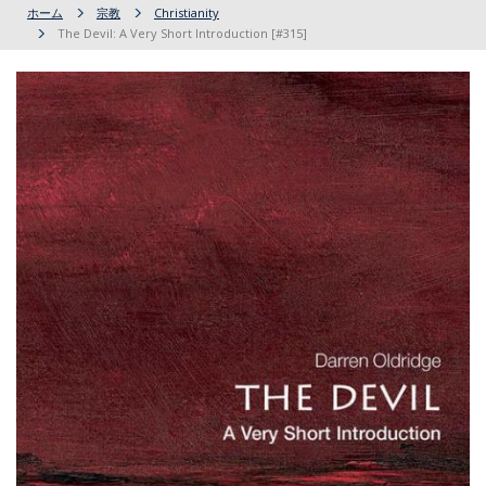
ホーム
宗教
Christianity
The Devil: A Very Short Introduction [#315]