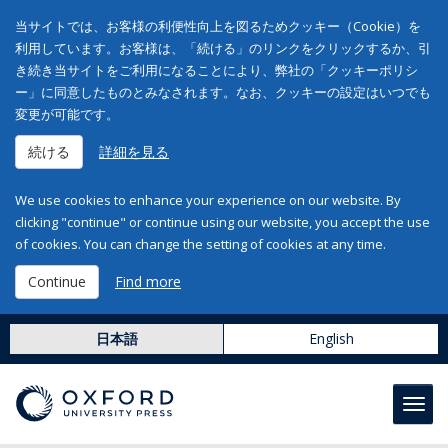
当サイトでは、お客様の利便性向上を図るためクッキー（Cookie）を
利用しています。お客様は、「続ける」のリンクをクリックするか、引
き続き当サイトをご利用になることにより、弊社の「クッキーポリシ
ー」に同意したものとみなされます。なお、クッキーの設定はいつでも
変更が可能です。
続ける
詳細を見る
We use cookies to enhance your experience on our website. By
clicking "continue" or continue using our website, you accept the use
of cookies. You can change the setting of cookies at any time.
Continue
Find more
日本語
English
Toggl
navig