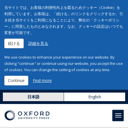
当サイトでは、お客様の利便性向上を図るためクッキー（Cookie）を
利用しています。お客様は、「続ける」のリンクをクリックするか、引
き続き当サイトをご利用になることにより、弊社の「クッキーポリシ
ー」に同意したものとみなされます。なお、クッキーの設定はいつでも
変更が可能です。
続ける
詳細を見る
We use cookies to enhance your experience on our website. By
clicking "continue" or continue using our website, you accept the use
of cookies. You can change the setting of cookies at any time.
Continue
Find more
日本語
English
Toggl
navig