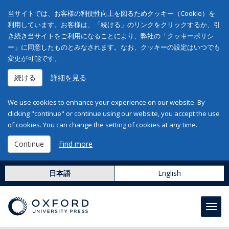
当サイトでは、お客様の利便性向上を図るためクッキー（Cookie）を
利用しています。お客様は、「続ける」のリンクをクリックするか、引
き続き当サイトをご利用になることにより、弊社の「クッキーポリシ
ー」に同意したものとみなされます。なお、クッキーの設定はいつでも
変更が可能です。
続ける
詳細を見る
We use cookies to enhance your experience on our website. By
clicking "continue" or continue using our website, you accept the use
of cookies. You can change the setting of cookies at any time.
Continue
Find more
日本語
English
Toggl
navig