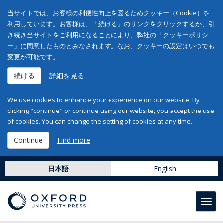
当サイトでは、お客様の利便性向上を図るためクッキー（Cookie）を
利用しています。お客様は、「続ける」のリンクをクリックするか、引
き続き当サイトをご利用になることにより、弊社の「クッキーポリシ
ー」に同意したものとみなされます。なお、クッキーの設定はいつでも
変更が可能です。
続ける
詳細を見る
We use cookies to enhance your experience on our website. By
clicking "continue" or continue using our website, you accept the use
of cookies. You can change the setting of cookies at any time.
Continue
Find more
日本語
English
Toggl
navig