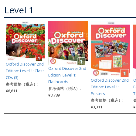
Level 1
Oxford Discover 2nd
Oxford Discover 2nd
Edition: Level 1: Class
Edition: Level 1:
CDs (3)
Oxford Discover 2nd
O
Flashcards
参考価格（税込）:
Edition: Level 1:
E
参考価格（税込）:
¥6,611
Posters
T
¥8,789
参考価格（税込）:
¥3,311
¥