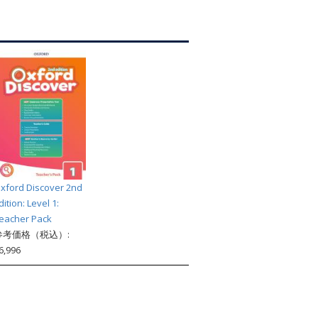
索
xford Discover 2nd
dition: Level 1:
eacher Pack
参考価格（税込）:
6,996