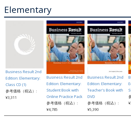
Elementary
Business Result 2nd
Business Result 2nd
Business Result 2nd
B
Edition: Elementary:
Edition: Elementary:
Edition: Elementary:
E
Class CD (1)
Student Book with
Teacher's Book with
S
参考価格（税込）:
Online Practice Pack
DVD
¥3,311
参考価格（税込）:
参考価格（税込）:
¥
¥4,785
¥5,390