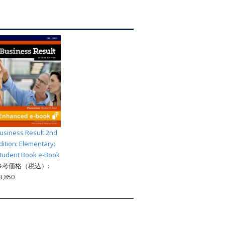
索
usiness Result 2nd
dition: Elementary:
tudent Book e-Book
参考価格（税込）:
3,850