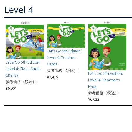
Level 4
Let's Go 5th Edition:
Level 4: Teacher
Let's Go 5th Edition:
Cards
Level 4: Class Audio
参考価格（税込）:
Let's Go 5th Edition:
CDs (2)
¥8,415
Level 4: Teacher's
参考価格（税込）:
Pack
¥6,001
参考価格（税込）:
¥6,622