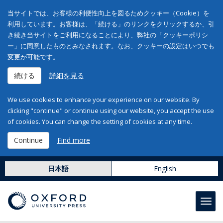
当サイトでは、お客様の利便性向上を図るためクッキー（Cookie）を
利用しています。お客様は、「続ける」のリンクをクリックするか、引
き続き当サイトをご利用になることにより、弊社の「クッキーポリシ
ー」に同意したものとみなされます。なお、クッキーの設定はいつでも
変更が可能です。
続ける
詳細を見る
We use cookies to enhance your experience on our website. By
clicking "continue" or continue using our website, you accept the use
of cookies. You can change the setting of cookies at any time.
Continue
Find more
日本語
English
Toggl
navig