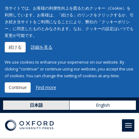
当サイトでは、お客様の利便性向上を図るためクッキー（Cookie）を
利用しています。お客様は、「続ける」のリンクをクリックするか、引
き続き当サイトをご利用になることにより、弊社の「クッキーポリシ
ー」に同意したものとみなされます。なお、クッキーの設定はいつでも
変更が可能です。
続ける
詳細を見る
We use cookies to enhance your experience on our website. By
clicking "continue" or continue using our website, you accept the use
of cookies. You can change the setting of cookies at any time.
Continue
Find more
日本語
English
Toggl
navig