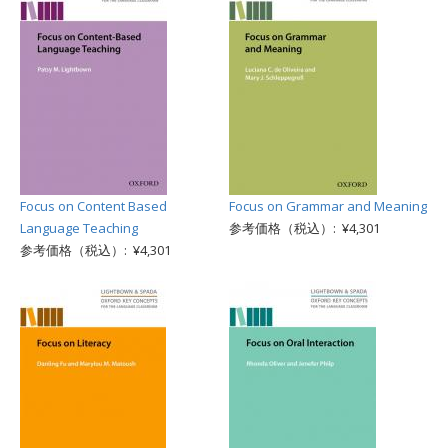
Focus on Content Based
Focus on Grammar and Meaning
Language Teaching
参考価格（税込）: ¥4,301
参考価格（税込）: ¥4,301