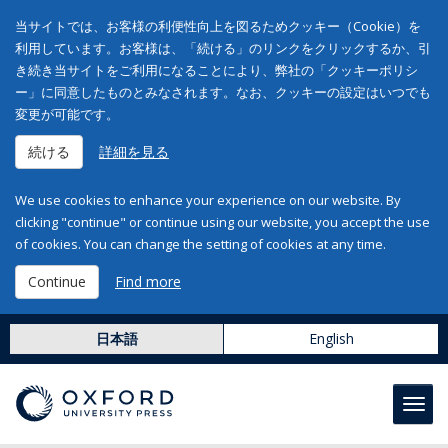
当サイトでは、お客様の利便性向上を図るためクッキー（Cookie）を
利用しています。お客様は、「続ける」のリンクをクリックするか、引
き続き当サイトをご利用になることにより、弊社の「クッキーポリシ
ー」に同意したものとみなされます。なお、クッキーの設定はいつでも
変更が可能です。
続ける
詳細を見る
We use cookies to enhance your experience on our website. By
clicking "continue" or continue using our website, you accept the use
of cookies. You can change the setting of cookies at any time.
Continue
Find more
日本語
English
Toggl
navig