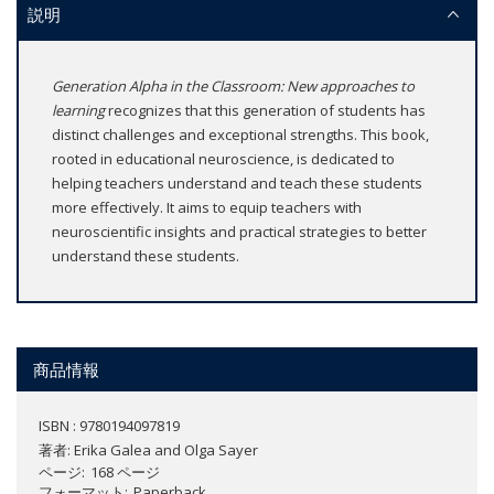
説明
Generation Alpha in the Classroom: New approaches to
learning
recognizes that this generation of students has
distinct challenges and exceptional strengths. This book,
rooted in educational neuroscience, is dedicated to
helping teachers understand and teach these students
more effectively. It aims to equip teachers with
neuroscientific insights and practical strategies to better
understand these students.
商品情報
ISBN : 9780194097819
著者:
Erika Galea and Olga Sayer
ページ
168 ページ
フォーマット
Paperback