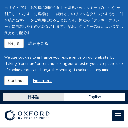
当サイトでは、お客様の利便性向上を図るためクッキー（Cookie）を
利用しています。お客様は、「続ける」のリンクをクリックするか、引
き続き当サイトをご利用になることにより、弊社の「クッキーポリシ
ー」に同意したものとみなされます。なお、クッキーの設定はいつでも
変更が可能です。
続ける
詳細を見る
We use cookies to enhance your experience on our website. By
clicking "continue" or continue using our website, you accept the use
of cookies. You can change the setting of cookies at any time.
Continue
Find more
日本語
English
Toggl
navig