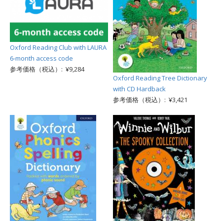
Oxford Reading Club with LAURA
6-month access code
参考価格（税込）: ¥9,284
Oxford Reading Tree Dictionary
with CD Hardback
参考価格（税込）: ¥3,421