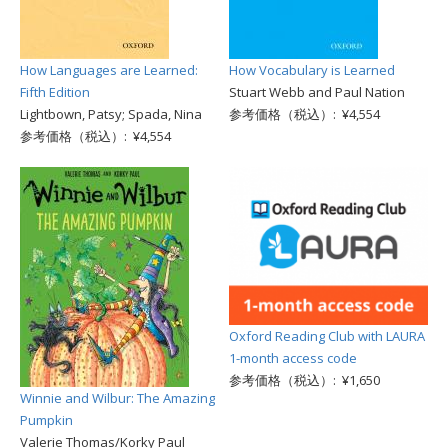
How Languages are Learned:
How Vocabulary is Learned
Fifth Edition
Stuart Webb and Paul Nation
Lightbown, Patsy; Spada, Nina
参考価格（税込）: ¥4,554
参考価格（税込）: ¥4,554
Oxford Reading Club with LAURA
1-month access code
参考価格（税込）: ¥1,650
Winnie and Wilbur: The Amazing
Pumpkin
Valerie Thomas/Korky Paul