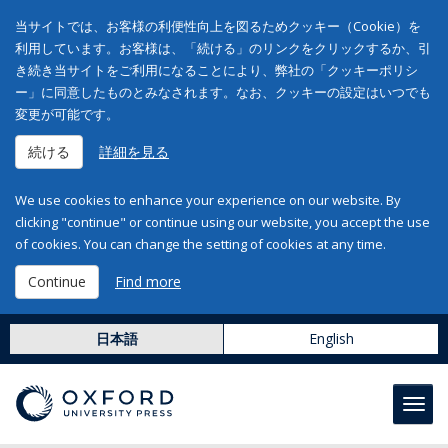
当サイトでは、お客様の利便性向上を図るためクッキー（Cookie）を
利用しています。お客様は、「続ける」のリンクをクリックするか、引
き続き当サイトをご利用になることにより、弊社の「クッキーポリシ
ー」に同意したものとみなされます。なお、クッキーの設定はいつでも
変更が可能です。
続ける
詳細を見る
We use cookies to enhance your experience on our website. By
clicking "continue" or continue using our website, you accept the use
of cookies. You can change the setting of cookies at any time.
Continue
Find more
日本語
English
Toggl
navig