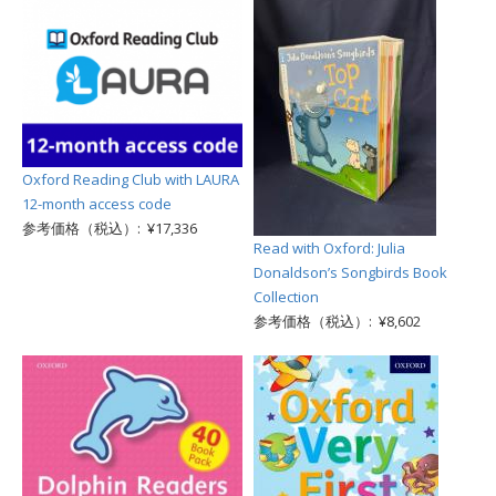
Oxford Reading Club with LAURA
12-month access code
参考価格（税込）: ¥17,336
Read with Oxford: Julia
Donaldson’s Songbirds Book
Collection
参考価格（税込）: ¥8,602