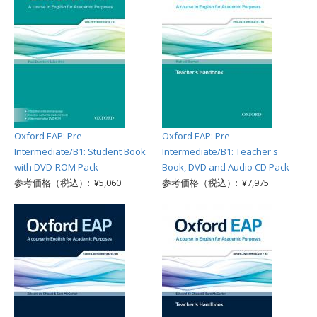
Oxford EAP: Pre-
Oxford EAP: Pre-
Intermediate/B1: Student Book
Intermediate/B1: Teacher's
with DVD-ROM Pack
Book, DVD and Audio CD Pack
参考価格（税込）: ¥5,060
参考価格（税込）: ¥7,975