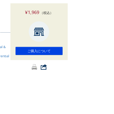
索
¥1,969
（税込）
al &
ご購入について
rential