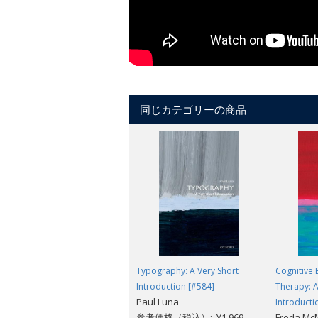
同じカテゴリーの商品
Typography: A Very Short
Cognitive 
Introduction [#584]
Therapy: A
Paul Luna
Introducti
参考価格（税込）: ¥1,969
Freda Mc