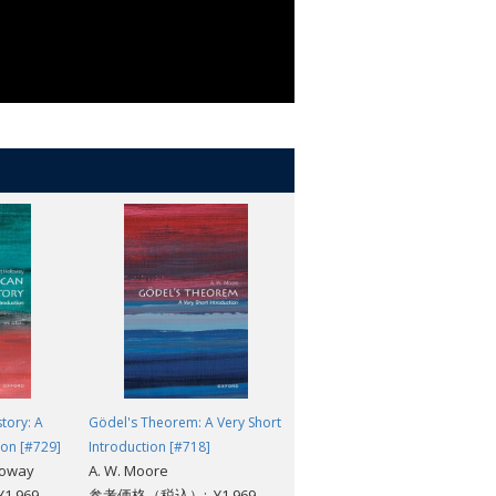
tory: A
Gödel's Theorem: A Very Short
Biography: A Very Short
ion [#729]
Introduction [#718]
Introduction [#206]
loway
A. W. Moore
Hermione Lee
,969
参考価格（税込）: ¥1,969
参考価格（税込）: ¥1,969