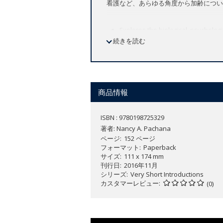
看護など、あらゆる角度から加齢につい
Explores the biological, psycholo
続きを読む
changes
Considers sensitive questions abou
profession for the elderly
Discusses the key to positive and 
cultural, spiritual, and civic affair
商品情報
Ageing is an activity we are familiar 
ISBN : 9780198725329
diminishes as the years progress. As 
著者:
Nancy A. Pachana
embrace, one's ageing. Have all human
ページ
152 ページ
フォーマット
Paperback
In this
Very Short Introduction
Nancy A.
サイズ
111 x 174 mm
ageing. Increased lifespans in the de
刊行日
2016年11月
being in the later decades of life, and
シリーズ
Very Short Introductions
カスタマーレビュー
Organization and the United Nations. 
(0)
revolutionary models of nursing home
shows that understanding the process of
entering later life is to be realised.