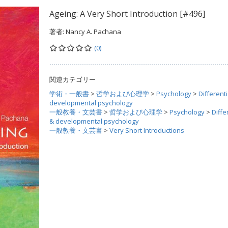
Ageing: A Very Short Introduction [#496]
著者:
Nancy A. Pachana
(0)
関連カテゴリー
学術・一般書
>
哲学および心理学
>
Psychology
>
Differenti
developmental psychology
一般教養・文芸書
>
哲学および心理学
>
Psychology
>
Diffe
& developmental psychology
一般教養・文芸書
>
Very Short Introductions