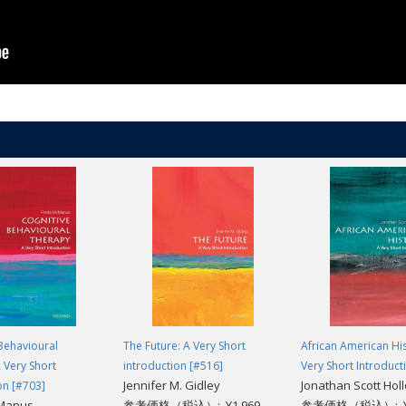
Behavioural
The Future: A Very Short
African American His
 Very Short
introduction [#516]
Very Short Introduct
Jennifer M. Gidley
Jonathan Scott Hol
on [#703]
Manus
参考価格（税込）: ¥1,969
参考価格（税込）: ¥1