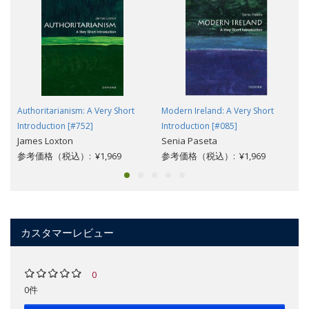
Authoritarianism: A Very Short
Modern Ireland: A Very Short
Introduction [#752]
Introduction [#085]
James Loxton
Senia Paseta
参考価格（税込）: ¥1,969
参考価格（税込）: ¥1,969
カスタマーレビュー
0
0件