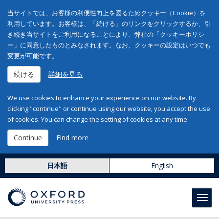
当サイトでは、お客様の利便性向上を図るためクッキー（Cookie）を
利用しています。お客様は、「続ける」のリンクをクリックするか、引
き続き当サイトをご利用になることにより、弊社の「クッキーポリシ
ー」に同意したものとみなされます。なお、クッキーの設定はいつでも
変更が可能です。
続ける
詳細を見る
We use cookies to enhance your experience on our website. By
clicking "continue" or continue using our website, you accept the use
of cookies. You can change the setting of cookies at any time.
Continue
Find more
日本語
English
Toggl
navig