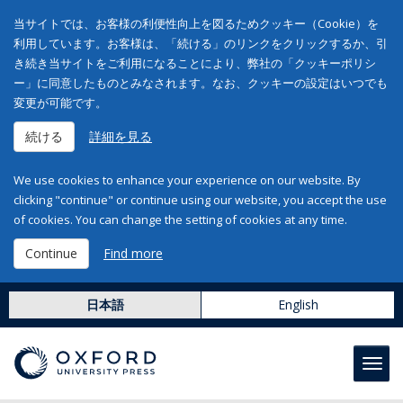
当サイトでは、お客様の利便性向上を図るためクッキー（Cookie）を
利用しています。お客様は、「続ける」のリンクをクリックするか、引
き続き当サイトをご利用になることにより、弊社の「クッキーポリシ
ー」に同意したものとみなされます。なお、クッキーの設定はいつでも
変更が可能です。
続ける
詳細を見る
We use cookies to enhance your experience on our website. By
clicking "continue" or continue using our website, you accept the use
of cookies. You can change the setting of cookies at any time.
Continue
Find more
日本語
English
Toggl
navig