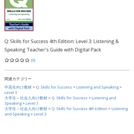
Q: Skills for Success 4th Edition: Level 3: Listening &
Speaking Teacher's Guide with Digital Pack
(0)
関連カテゴリー
中高生向け教材
>
Q: Skills for Success
>
Listening and Speaking
>
Level 3
大学生～社会人向け教材
>
Q: Skills for Success
>
Listening and
Speaking
>
Level 3
大学生～社会人向け教材
>
Q: Skills for Success 4th Edition
>
Listening
and Speaking
>
Level 3