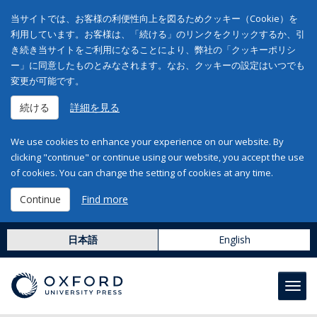
当サイトでは、お客様の利便性向上を図るためクッキー（Cookie）を
利用しています。お客様は、「続ける」のリンクをクリックするか、引
き続き当サイトをご利用になることにより、弊社の「クッキーポリシ
ー」に同意したものとみなされます。なお、クッキーの設定はいつでも
変更が可能です。
続ける
詳細を見る
We use cookies to enhance your experience on our website. By
clicking "continue" or continue using our website, you accept the use
of cookies. You can change the setting of cookies at any time.
Continue
Find more
日本語
English
Toggl
navig