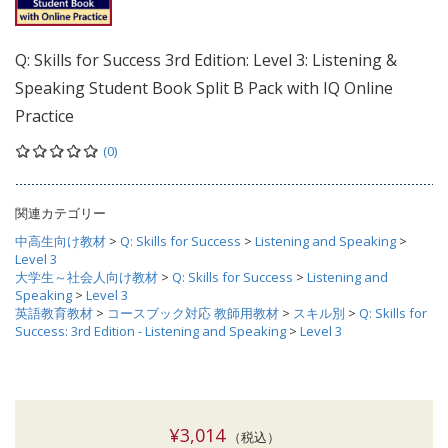
Q: Skills for Success 3rd Edition: Level 3: Listening &
Speaking Student Book Split B Pack with IQ Online
Practice
(0)
関連カテゴリー
中高生向け教材
>
Q: Skills for Success
>
Listening and Speaking
>
Level 3
大学生～社会人向け教材
>
Q: Skills for Success
>
Listening and
Speaking
>
Level 3
英語教育教材
>
コースブック対応 教師用教材
>
スキル別
>
Q: Skills for
Success: 3rd Edition - Listening and Speaking
>
Level 3
¥3,014
（税込）