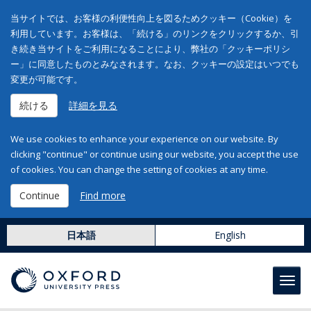
当サイトでは、お客様の利便性向上を図るためクッキー（Cookie）を
利用しています。お客様は、「続ける」のリンクをクリックするか、引
き続き当サイトをご利用になることにより、弊社の「クッキーポリシ
ー」に同意したものとみなされます。なお、クッキーの設定はいつでも
変更が可能です。
続ける
詳細を見る
We use cookies to enhance your experience on our website. By
clicking "continue" or continue using our website, you accept the use
of cookies. You can change the setting of cookies at any time.
Continue
Find more
日本語
English
Toggl
navig