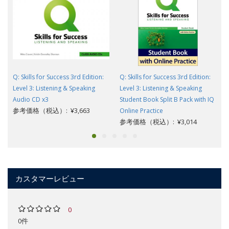
Q: Skills for Success 3rd Edition:
Q: Skills for Success 3rd Edition:
Level 3: Listening & Speaking
Level 3: Listening & Speaking
Audio CD x3
Student Book Split B Pack with IQ
参考価格（税込）: ¥3,663
Online Practice
参考価格（税込）: ¥3,014
カスタマーレビュー
0
0件