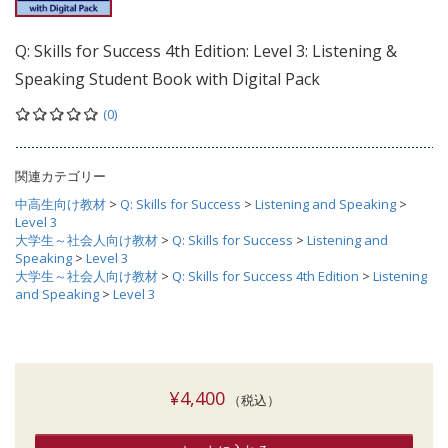
Q: Skills for Success 4th Edition: Level 3: Listening &
Speaking Student Book with Digital Pack
(0)
関連カテゴリー
中高生向け教材
>
Q: Skills for Success
>
Listening and Speaking
>
Level 3
大学生～社会人向け教材
>
Q: Skills for Success
>
Listening and
Speaking
>
Level 3
大学生～社会人向け教材
>
Q: Skills for Success 4th Edition
>
Listening
and Speaking
>
Level 3
¥4,400
（税込）