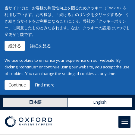
当サイトでは、お客様の利便性向上を図るためクッキー（Cookie）を
利用しています。お客様は、「続ける」のリンクをクリックするか、引
き続き当サイトをご利用になることにより、弊社の「クッキーポリシ
ー」に同意したものとみなされます。なお、クッキーの設定はいつでも
変更が可能です。
続ける
詳細を見る
We use cookies to enhance your experience on our website. By
clicking "continue" or continue using our website, you accept the use
of cookies. You can change the setting of cookies at any time.
Continue
Find more
日本語
English
Toggl
navig