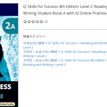
Q: Skills for Success 4th Edition: Level 2: Readi
Writing Student Book A with iQ Online Practice
(0)
関連カテゴリー
中高生向け教材
>
Q: Skills for Success
>
Reading and Writi
Level 2
大学生～社会人向け教材
>
Q: Skills for Success
>
Reading 
Writing
>
Level 2
大学生～社会人向け教材
>
Q: Skills for Success 4th Edition
Reading and Writing
>
Level 2