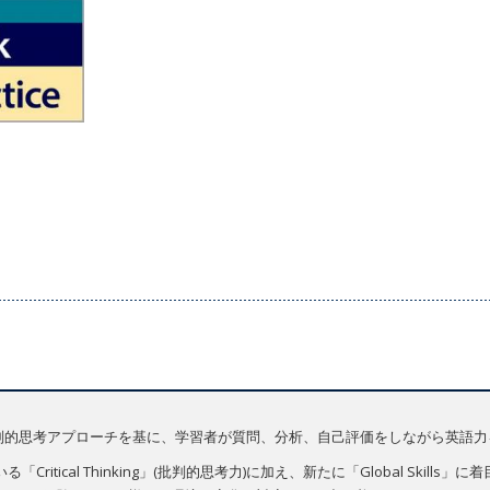
は、質問中心の批判的思考アプローチを基に、学習者が質問、分析、自己評価をしながら
ritical Thinking」(批判的思考力)に加え、新たに「Global Skil