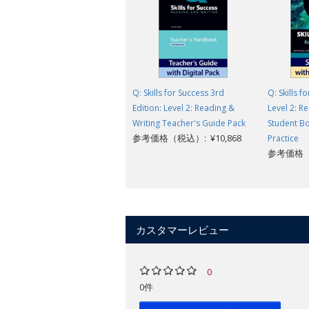
Q: Skills for Success 3rd
Q: Skills f
Edition: Level 2: Reading &
Level 2: R
Writing Teacher's Guide Pack
Student Bo
参考価格（税込）: ¥10,868
Practice
参考価格（税
カスタマーレビュー
0
0件