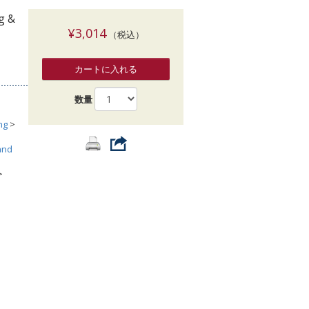
索
ng &
¥3,014
（税込）
カートに入れる
数量
ng
>
and
>