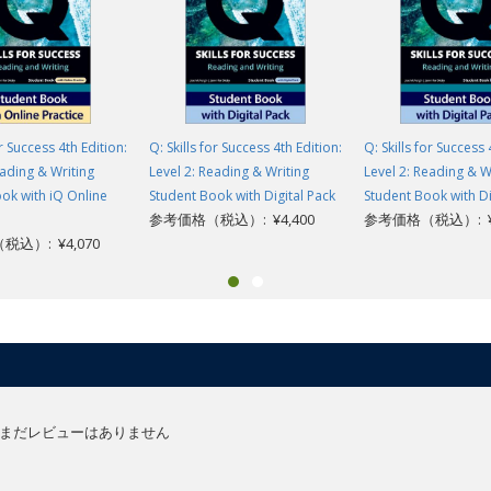
or Success 4th Edition:
Q: Skills for Success 4th Edition:
Q: Skills for Success 
eading & Writing
Level 2: Reading & Writing
Level 2: Reading & W
ok with iQ Online
Student Book with Digital Pack
Student Book with Di
参考価格（税込）: ¥4,400
参考価格（税込）: ¥4
込）: ¥4,070
まだレビューはありません