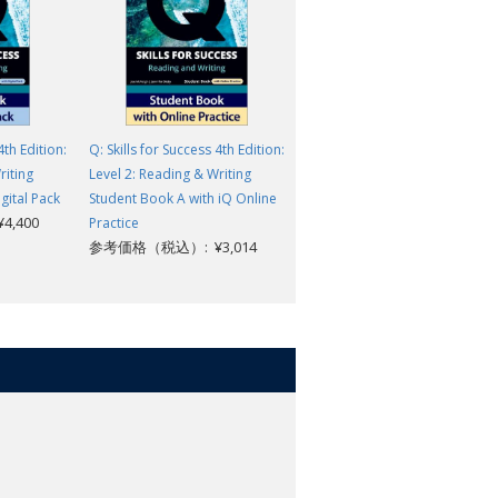
4th Edition:
Q: Skills for Success 4th Edition:
Q: Skills for Success 4th Edition
riting
Level 2: Reading & Writing
Level 2: Reading & Writing
gital Pack
Student Book A with iQ Online
Teacher Digital Pack
,400
参考価格（税込）: ¥8,162
Practice
参考価格（税込）: ¥3,014