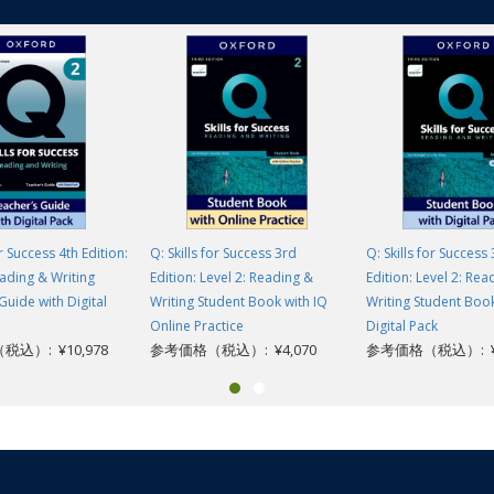
or Success 4th Edition:
Q: Skills for Success 3rd
Q: Skills for Success
eading & Writing
Edition: Level 2: Reading &
Edition: Level 2: Rea
Guide with Digital
Writing Student Book with IQ
Writing Student Book
Online Practice
Digital Pack
込）: ¥10,978
参考価格（税込）: ¥4,070
参考価格（税込）: ¥4