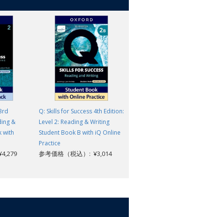
 3rd
Q: Skills for Success 4th Edition:
Q: Skills for Success 4th Edition
ding &
Level 2: Reading & Writing
Level 2: Reading & Writing
 with
Student Book B with iQ Online
Student Book with iQ Online
Practice
Practice
,279
参考価格（税込）: ¥3,014
参考価格（税込）: ¥4,070