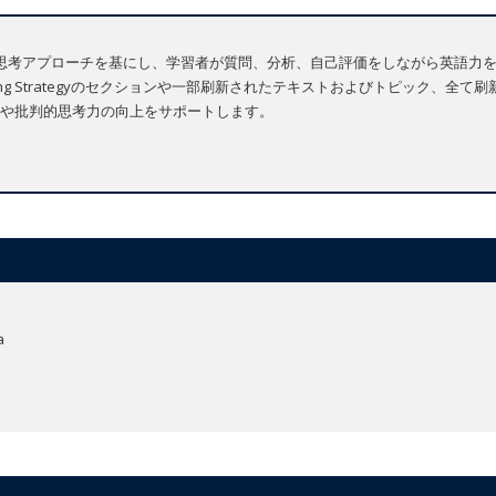
 質問中心の批判的思考アプローチを基にし、学習者が質問、分析、自己評価をしながら
Thinking Strategyのセクションや一部刷新されたテキストおよびトピック
や批判的思考力の向上をサポートします。
a