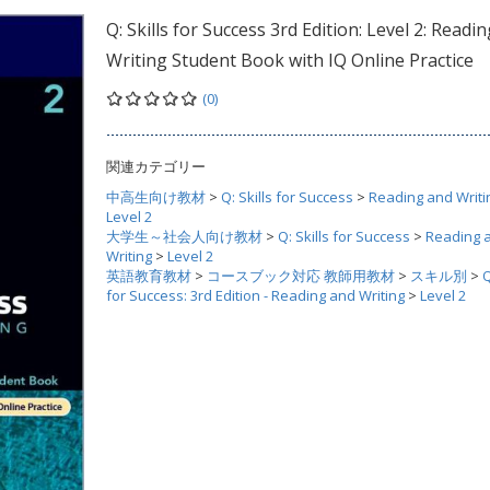
Q: Skills for Success 3rd Edition: Level 2: Readi
Writing Student Book with IQ Online Practice
(0)
関連カテゴリー
中高生向け教材
>
Q: Skills for Success
>
Reading and Writi
Level 2
大学生～社会人向け教材
>
Q: Skills for Success
>
Reading 
Writing
>
Level 2
英語教育教材
>
コースブック対応 教師用教材
>
スキル別
>
Q
for Success: 3rd Edition - Reading and Writing
>
Level 2