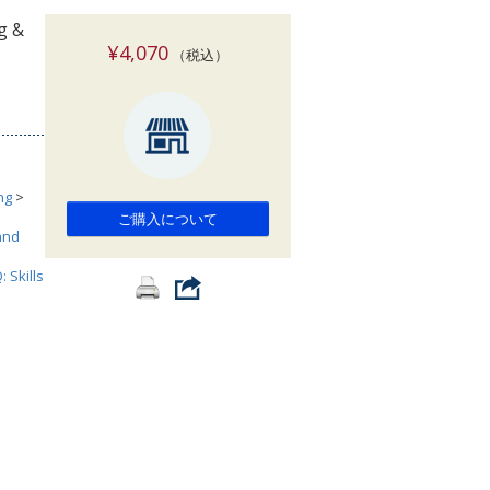
索
ng &
¥4,070
（税込）
ng
>
ご購入について
and
: Skills