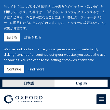
当サイトでは、お客様の利便性向上を図るためクッキー（Cookie）を
利用しています。お客様は、「続ける」のリンクをクリックするか、引
き続き当サイトをご利用になることにより、弊社の「クッキーポリシ
ー」に同意したものとみなされます。なお、クッキーの設定はいつでも
変更が可能です。
続ける
詳細を見る
We use cookies to enhance your experience on our website. By
clicking "continue" or continue using our website, you accept the use
of cookies. You can change the setting of cookies at any time.
Continue
Find more
日本語
English
Toggl
navig