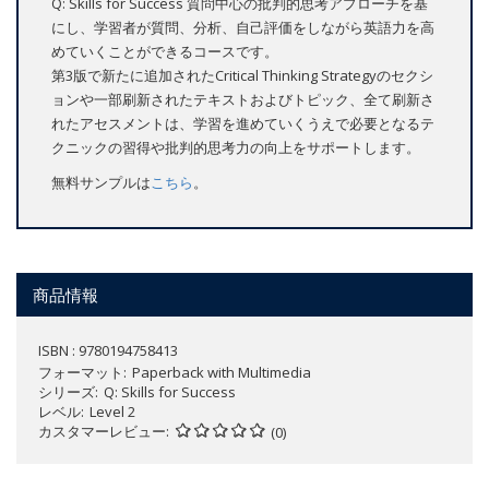
Q: Skills for Success 質問中心の批判的思考アプローチを基
にし、学習者が質問、分析、自己評価をしながら英語力を高
めていくことができるコースです。
第3版で新たに追加されたCritical Thinking Strategyのセクシ
ョンや一部刷新されたテキストおよびトピック、全て刷新さ
れたアセスメントは、学習を進めていくうえで必要となるテ
クニックの習得や批判的思考力の向上をサポートします。
無料サンプルは
こちら
。
商品情報
ISBN : 9780194758413
フォーマット
Paperback with Multimedia
シリーズ
Q: Skills for Success
レベル
Level 2
カスタマーレビュー
(0)