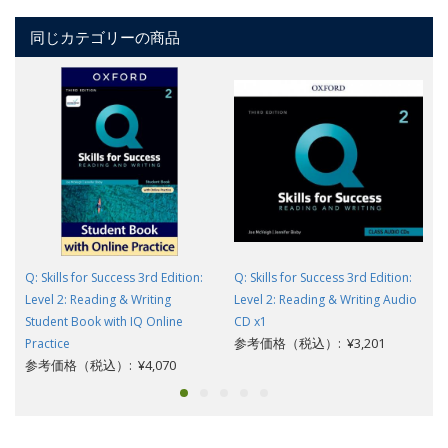
同じカテゴリーの商品
Q: Skills for Success 3rd Edition:
Q: Skills for Success 3rd Edition:
Level 2: Reading & Writing
Level 2: Reading & Writing Audio
Student Book with IQ Online
CD x1
参考価格（税込）: ¥3,201
Practice
参考価格（税込）: ¥4,070