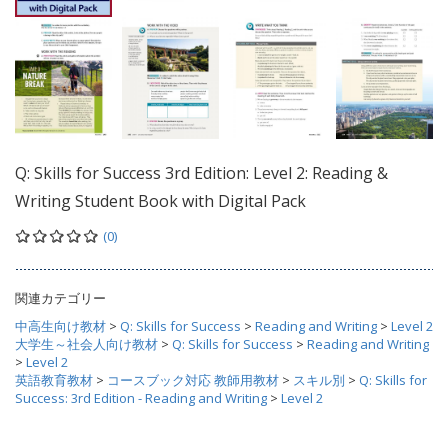
Q: Skills for Success 3rd Edition: Level 2: Reading &
Writing Student Book with Digital Pack
(0)
関連カテゴリー
中高生向け教材
>
Q: Skills for Success
>
Reading and Writing
>
Level 2
大学生～社会人向け教材
>
Q: Skills for Success
>
Reading and Writing
>
Level 2
英語教育教材
>
コースブック対応 教師用教材
>
スキル別
>
Q: Skills for
Success: 3rd Edition - Reading and Writing
>
Level 2