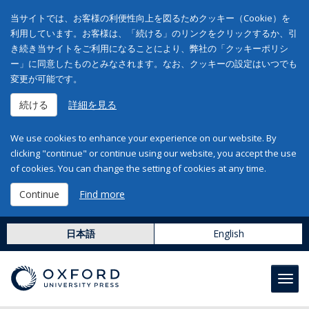
当サイトでは、お客様の利便性向上を図るためクッキー（Cookie）を
利用しています。お客様は、「続ける」のリンクをクリックするか、引
き続き当サイトをご利用になることにより、弊社の「クッキーポリシ
ー」に同意したものとみなされます。なお、クッキーの設定はいつでも
変更が可能です。
続ける
詳細を見る
We use cookies to enhance your experience on our website. By
clicking "continue" or continue using our website, you accept the use
of cookies. You can change the setting of cookies at any time.
Continue
Find more
日本語
English
Toggl
navig