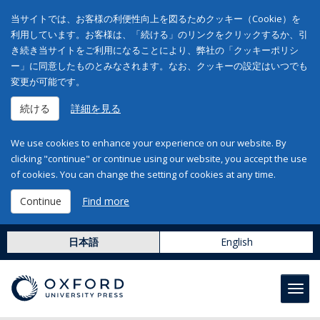
当サイトでは、お客様の利便性向上を図るためクッキー（Cookie）を
利用しています。お客様は、「続ける」のリンクをクリックするか、引
き続き当サイトをご利用になることにより、弊社の「クッキーポリシ
ー」に同意したものとみなされます。なお、クッキーの設定はいつでも
変更が可能です。
続ける
詳細を見る
We use cookies to enhance your experience on our website. By
clicking "continue" or continue using our website, you accept the use
of cookies. You can change the setting of cookies at any time.
Continue
Find more
日本語
English
Toggl
navig