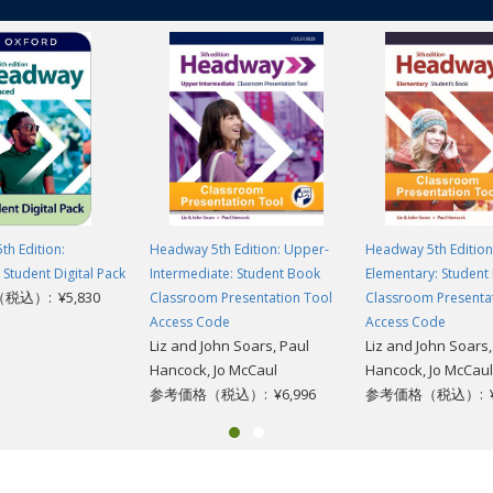
h Edition:
Headway 5th Edition: Upper-
Headway 5th Edition
Student Digital Pack
Intermediate: Student Book
Elementary: Student
込）: ¥5,830
Classroom Presentation Tool
Classroom Presenta
Access Code
Access Code
Liz and John Soars, Paul
Liz and John Soars,
Hancock, Jo McCaul
Hancock, Jo McCaul
参考価格（税込）: ¥6,996
参考価格（税込）: ¥6