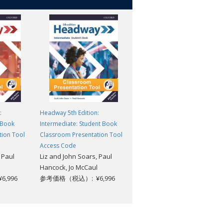
:
Headway 5th Edition:
Headway 5th Edition:
 Book
Intermediate: Student Book
Advanced: Student Book
tion Tool
Classroom Presentation Tool
Classroom Presentation Tool
Access Code
Access Code
 Paul
Liz and John Soars, Paul
Liz and John Soars, Paul
Hancock, Jo McCaul
Hancock, Jo McCaul
,996
参考価格（税込）: ¥6,996
参考価格（税込）: ¥6,996