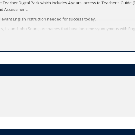
he Teacher Digital Pack which includes 4 years' access to Teacher's Guide 
and Assessment.
elevant English instruction needed for success today.
rs, Liz and John Soars, are names that have become synonymous with Eng
ced grammar and skills syllabus, based on the course’s world-renowned 
e’s trusted methodology and has been updated with new texts, topics and d