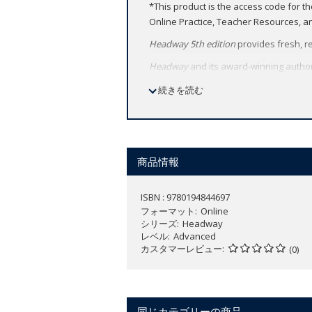
*This product is the access code for t
Online Practice, Teacher Resources, 
Headway 5th edition
provides fresh, r
Headway
and its award-winning autho
Teach with Headway’s perfectly-balan
続きを読む
Headway 5th edition
retains the cours
商品情報
ISBN : 9780194844697
フォーマット
Online
シリーズ
Headway
レベル
Advanced
カスタマーレビュー
(0)
同じカテゴリーの商品