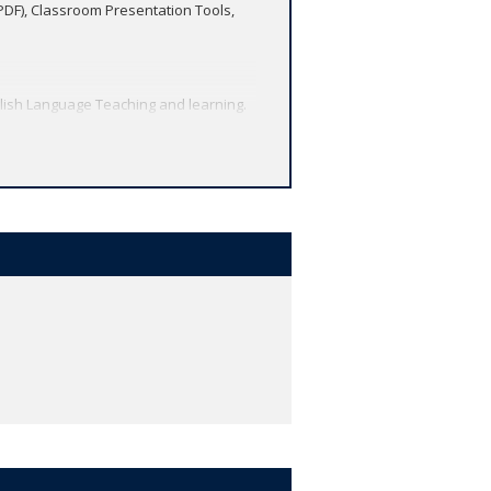
(PDF), Classroom Presentation Tools,
lish Language Teaching and learning.
methodology.
igital resources.